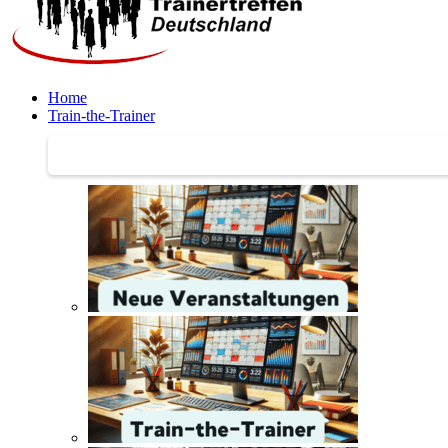
Home
Train-the-Trainer
Train-the-Trainer