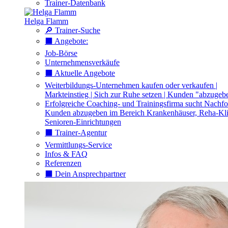
Trainer-Datenbank
Helga Flamm
🔎 Trainer-Suche
⬛️ Angebote:
Job-Börse
Unternehmensverkäufe
⬛️ Aktuelle Angebote
Weiterbildungs-Unternehmen kaufen oder verkaufen |
Markteinstieg | Sich zur Ruhe setzen | Kunden "abzugeb
Erfolgreiche Coaching- und Trainingsfirma sucht Nachfo
Kunden abzugeben im Bereich Krankenhäuser, Reha-Kli
Senioren-Einrichtungen
⬛️ Trainer-Agentur
Vermittlungs-Service
Infos & FAQ
Referenzen
⬛️ Dein Ansprechpartner