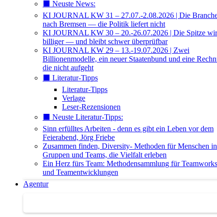
⬛️ Neuste News:
KI JOURNAL KW 31 – 27.07.-2.08.2026 | Die Branche 
nach Bremsen — die Politik liefert nicht
KI JOURNAL KW 30 – 20.-26.07.2026 | Die Spitze wi
billiger — und bleibt schwer überprüfbar
KI JOURNAL KW 29 – 13.-19.07.2026 | Zwei
Billionenmodelle, ein neuer Staatenbund und eine Rech
die nicht aufgeht
⬛️ Literatur-Tipps
Literatur-Tipps
Verlage
Leser-Rezensionen
⬛️ Neuste Literatur-Tipps:
Sinn erfülltes Arbeiten - denn es gibt ein Leben vor dem
Feierabend, Jörg Friebe
Zusammen finden, Diversity- Methoden für Menschen in
Gruppen und Teams, die Vielfalt erleben
Ein Herz fürs Team: Methodensammlung für Teamwork
und Teamentwicklungen
Agentur
Agentur | Trainer-Datenbank