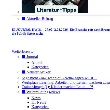
⬛️ Aktueller Beitrag
KI JOURNAL KW 31 – 27.07.-2.08.2026 | Die Branche ruft nach Brem
die Politik liefert nicht
Weiterlesen …
⬛️ Journal
Artikel
Kategorien
⬛️ Neuster Artikel:
Sage nicht »Ja«, wenn du »Nein« sagen willst ...
Workplace Learning: Arbeiten und Lernen wachsen zu
Trainer-Image (1): Kleider machen Leute ... ?!
⬛️ Weiterbildungs-News
News
KI-News
Kategorien