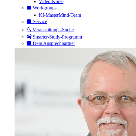
Video-Kurse
⬛️ Workgroups
KI-MasterMind-Team
⬛️ Service
🔍 Veranstaltungs-Suche
🚧 Smarter-Study-Programm
⬛️ Dein Ansprechpartner