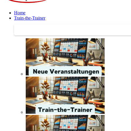
Home
Train-the-Trainer
Train-the-Trainer