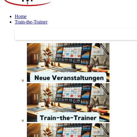
Home
Train-the-Trainer
Train-the-Trainer