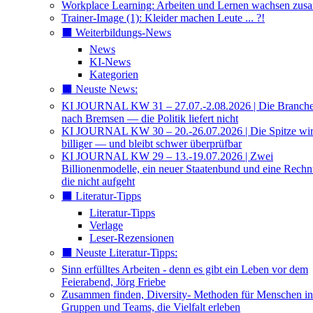
Workplace Learning: Arbeiten und Lernen wachsen zu
Trainer-Image (1): Kleider machen Leute ... ?!
⬛️ Weiterbildungs-News
News
KI-News
Kategorien
⬛️ Neuste News:
KI JOURNAL KW 31 – 27.07.-2.08.2026 | Die Branche 
nach Bremsen — die Politik liefert nicht
KI JOURNAL KW 30 – 20.-26.07.2026 | Die Spitze wi
billiger — und bleibt schwer überprüfbar
KI JOURNAL KW 29 – 13.-19.07.2026 | Zwei
Billionenmodelle, ein neuer Staatenbund und eine Rech
die nicht aufgeht
⬛️ Literatur-Tipps
Literatur-Tipps
Verlage
Leser-Rezensionen
⬛️ Neuste Literatur-Tipps:
Sinn erfülltes Arbeiten - denn es gibt ein Leben vor dem
Feierabend, Jörg Friebe
Zusammen finden, Diversity- Methoden für Menschen in
Gruppen und Teams, die Vielfalt erleben