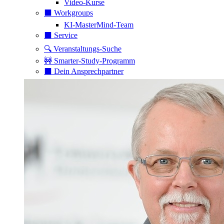
Video-Kurse
⬛️ Workgroups
KI-MasterMind-Team
⬛️ Service
🔍 Veranstaltungs-Suche
🚧 Smarter-Study-Programm
⬛️ Dein Ansprechpartner