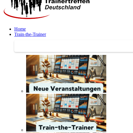
Home
Train-the-Trainer
Train-the-Trainer