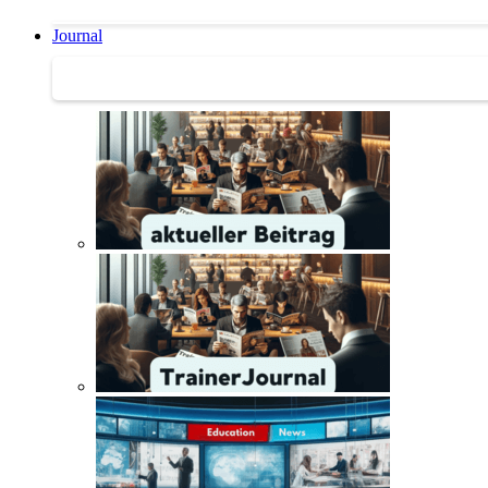
Journal
Journal | Weiterbildungs-News | Literatur-Tipps