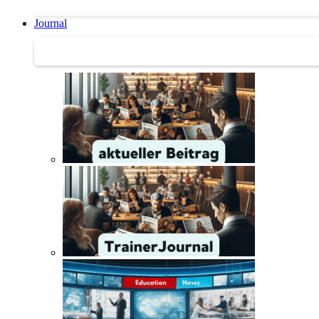
Journal
Journal | Weiterbildungs-News | Literatur-Tipps