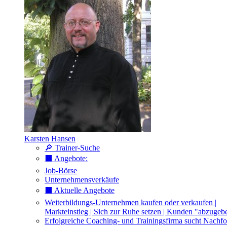
Karsten Hansen
🔎 Trainer-Suche
⬛️ Angebote:
Job-Börse
Unternehmensverkäufe
⬛️ Aktuelle Angebote
Weiterbildungs-Unternehmen kaufen oder verkaufen |
Markteinstieg | Sich zur Ruhe setzen | Kunden "abzugeb
Erfolgreiche Coaching- und Trainingsfirma sucht Nachfo