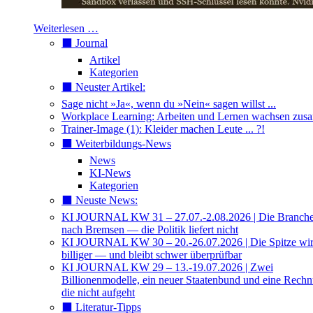
Weiterlesen …
⬛️ Journal
Artikel
Kategorien
⬛️ Neuster Artikel:
Sage nicht »Ja«, wenn du »Nein« sagen willst ...
Workplace Learning: Arbeiten und Lernen wachsen zu
Trainer-Image (1): Kleider machen Leute ... ?!
⬛️ Weiterbildungs-News
News
KI-News
Kategorien
⬛️ Neuste News:
KI JOURNAL KW 31 – 27.07.-2.08.2026 | Die Branche 
nach Bremsen — die Politik liefert nicht
KI JOURNAL KW 30 – 20.-26.07.2026 | Die Spitze wi
billiger — und bleibt schwer überprüfbar
KI JOURNAL KW 29 – 13.-19.07.2026 | Zwei
Billionenmodelle, ein neuer Staatenbund und eine Rech
die nicht aufgeht
⬛️ Literatur-Tipps