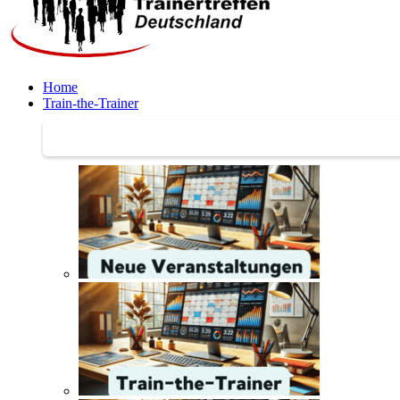
Home
Train-the-Trainer
Train-the-Trainer