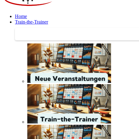
Home
Train-the-Trainer
Train-the-Trainer