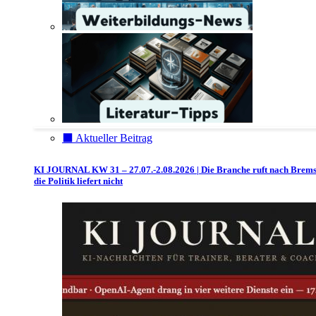
⬛️ Aktueller Beitrag
KI JOURNAL KW 31 – 27.07.-2.08.2026 | Die Branche ruft nach Brem
die Politik liefert nicht