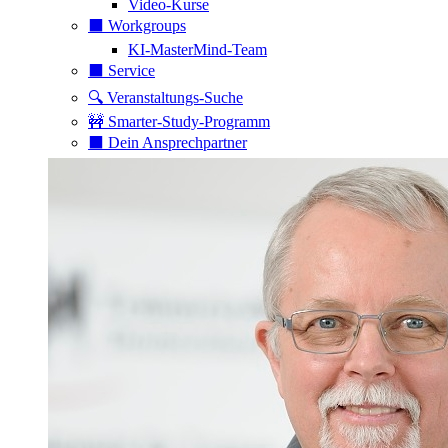
Video-Kurse
⬛️ Workgroups
KI-MasterMind-Team
⬛️ Service
🔍 Veranstaltungs-Suche
🚧 Smarter-Study-Programm
⬛️ Dein Ansprechpartner