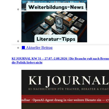
⬛️ Aktueller Beitrag
KI JOURNAL KW 31 – 27.07.-2.08.2026 | Die Branche ruft nach Brem
die Politik liefert nicht