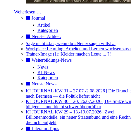
Weiterlesen …
⬛️ Journal
Artikel
Kategorien
⬛️ Neuster Artikel:
Sage nicht »Ja«, wenn du »Nein« sagen willst ...
Workplace Learning: Arbeiten und Lernen wachsen zu
Trainer-Image (1): Kleider machen Leute ... ?!
⬛️ Weiterbildungs-News
News
KI-News
Kategorien
⬛️ Neuste News:
KI JOURNAL KW 31 – 27.07.-2.08.2026 | Die Branche 
nach Bremsen — die Politik liefert nicht
KI JOURNAL KW 30 – 20.-26.07.2026 | Die Spitze wi
billiger — und bleibt schwer überprüfbar
KI JOURNAL KW 29 – 13.-19.07.2026 | Zwei
Billionenmodelle, ein neuer Staatenbund und eine Rech
die nicht aufgeht
⬛️ Literatur-Tipps