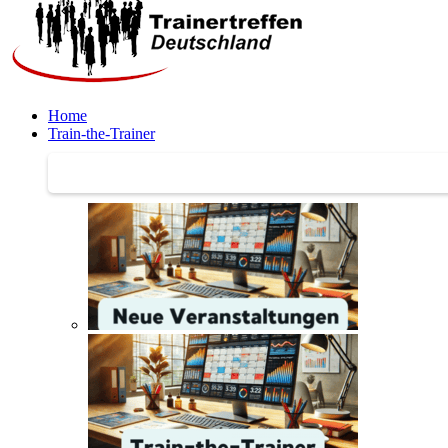
Home
Train-the-Trainer
Train-the-Trainer