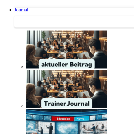
Journal
Journal | Weiterbildungs-News | Literatur-Tipps