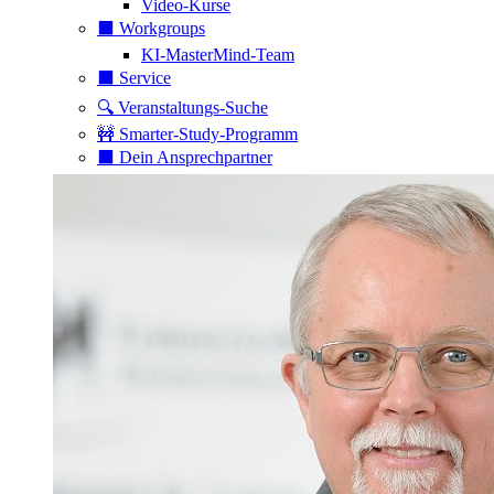
Video-Kurse
⬛️ Workgroups
KI-MasterMind-Team
⬛️ Service
🔍 Veranstaltungs-Suche
🚧 Smarter-Study-Programm
⬛️ Dein Ansprechpartner