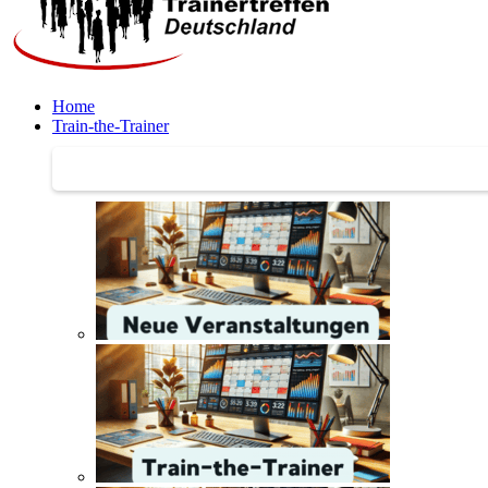
Home
Train-the-Trainer
Train-the-Trainer