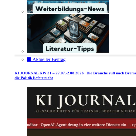
⬛️ Aktueller Beitrag
KI JOURNAL KW 31 – 27.07.-2.08.2026 | Die Branche ruft nach Brem
die Politik liefert nicht