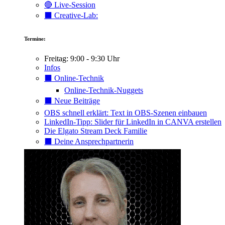
🔴 Live-Session
⬛️ Creative-Lab:
Termine:
Freitag: 9:00 - 9:30 Uhr
Infos
⬛️ Online-Technik
Online-Technik-Nuggets
⬛️ Neue Beiträge
OBS schnell erklärt: Text in OBS-Szenen einbauen
LinkedIn-Tipp: Slider für LinkedIn in CANVA erstellen
Die Elgato Stream Deck Familie
⬛️ Deine Ansprechpartnerin