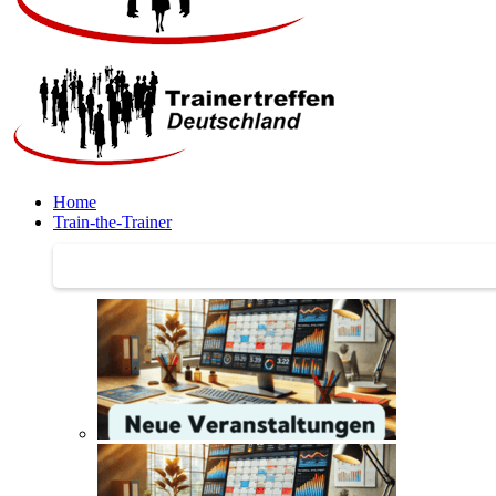
Home
Train-the-Trainer
Train-the-Trainer