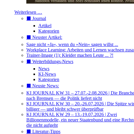
Weiterlesen …
⬛️ Journal
Artikel
Kategorien
⬛️ Neuster Artikel:
Sage nicht »Ja«, wenn du »Nein« sagen willst ...
Workplace Learning: Arbeiten und Lernen wachsen zu
Trainer-Image (1): Kleider machen Leute ... ?!
⬛️ Weiterbildungs-News
News
KI-News
Kategorien
⬛️ Neuste News:
KI JOURNAL KW 31 – 27.07.-2.08.2026 | Die Branche 
nach Bremsen — die Politik liefert nicht
KI JOURNAL KW 30 – 20.-26.07.2026 | Die Spitze wi
billiger — und bleibt schwer überprüfbar
KI JOURNAL KW 29 – 13.-19.07.2026 | Zwei
Billionenmodelle, ein neuer Staatenbund und eine Rech
die nicht aufgeht
⬛️ Literatur-Tipps