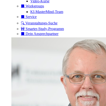
Video-Kurse
⬛️ Workgroups
KI-MasterMind-Team
⬛️ Service
🔍 Veranstaltungs-Suche
🚧 Smarter-Study-Programm
⬛️ Dein Ansprechpartner