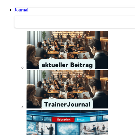
Journal
Journal | Weiterbildungs-News | Literatur-Tipps