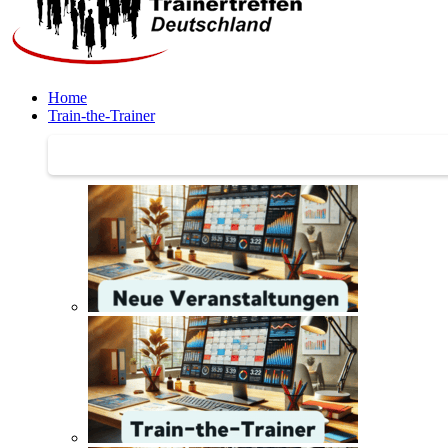
Home
Train-the-Trainer
Train-the-Trainer