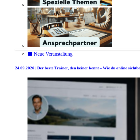
⬛️ Neue Veranstaltung
24.09.2026 | Der beste Trainer, den keiner kennt – Wie du online sicht