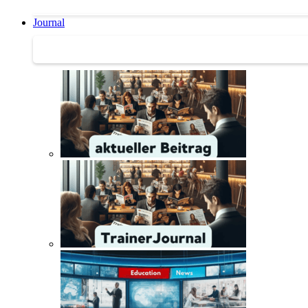
Journal
Journal | Weiterbildungs-News | Literatur-Tipps