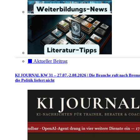
⬛️ Aktueller Beitrag
KI JOURNAL KW 31 – 27.07.-2.08.2026 | Die Branche ruft nach Brem
die Politik liefert nicht