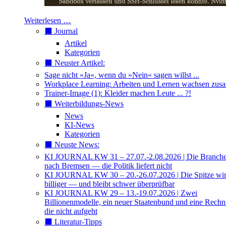
Weiterlesen …
⬛️ Journal
Artikel
Kategorien
⬛️ Neuster Artikel:
Sage nicht »Ja«, wenn du »Nein« sagen willst ...
Workplace Learning: Arbeiten und Lernen wachsen zu
Trainer-Image (1): Kleider machen Leute ... ?!
⬛️ Weiterbildungs-News
News
KI-News
Kategorien
⬛️ Neuste News:
KI JOURNAL KW 31 – 27.07.-2.08.2026 | Die Branche 
nach Bremsen — die Politik liefert nicht
KI JOURNAL KW 30 – 20.-26.07.2026 | Die Spitze wi
billiger — und bleibt schwer überprüfbar
KI JOURNAL KW 29 – 13.-19.07.2026 | Zwei
Billionenmodelle, ein neuer Staatenbund und eine Rech
die nicht aufgeht
⬛️ Literatur-Tipps