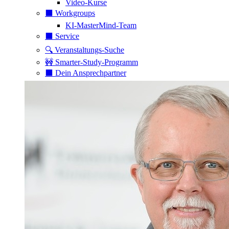
Video-Kurse
⬛️ Workgroups
KI-MasterMind-Team
⬛️ Service
🔍 Veranstaltungs-Suche
🚧 Smarter-Study-Programm
⬛️ Dein Ansprechpartner