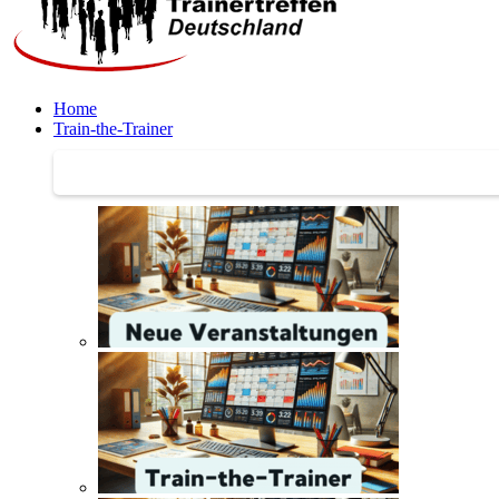
Home
Train-the-Trainer
Train-the-Trainer