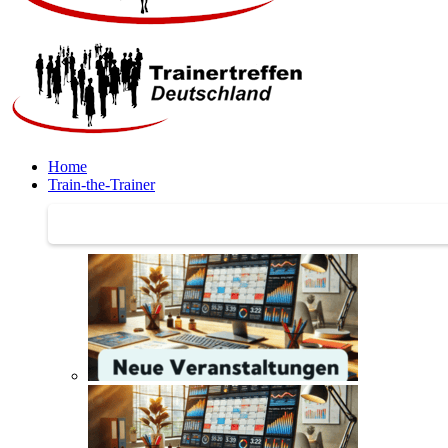
Home
Train-the-Trainer
Train-the-Trainer