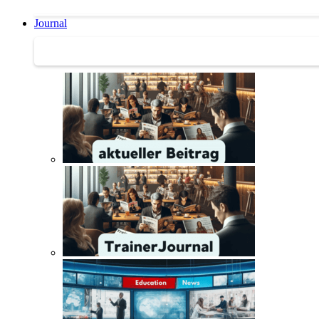
Journal
Journal | Weiterbildungs-News | Literatur-Tipps