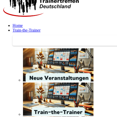
Home
Train-the-Trainer
Train-the-Trainer