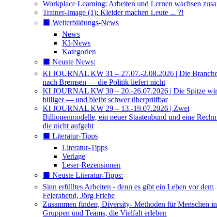
Workplace Learning: Arbeiten und Lernen wachsen zu
Trainer-Image (1): Kleider machen Leute ... ?!
⬛️ Weiterbildungs-News
News
KI-News
Kategorien
⬛️ Neuste News:
KI JOURNAL KW 31 – 27.07.-2.08.2026 | Die Branche 
nach Bremsen — die Politik liefert nicht
KI JOURNAL KW 30 – 20.-26.07.2026 | Die Spitze wi
billiger — und bleibt schwer überprüfbar
KI JOURNAL KW 29 – 13.-19.07.2026 | Zwei
Billionenmodelle, ein neuer Staatenbund und eine Rech
die nicht aufgeht
⬛️ Literatur-Tipps
Literatur-Tipps
Verlage
Leser-Rezensionen
⬛️ Neuste Literatur-Tipps:
Sinn erfülltes Arbeiten - denn es gibt ein Leben vor dem
Feierabend, Jörg Friebe
Zusammen finden, Diversity- Methoden für Menschen in
Gruppen und Teams, die Vielfalt erleben