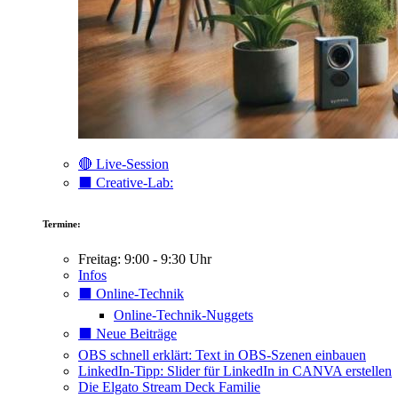
🔴 Live-Session
⬛️ Creative-Lab:
Termine:
Freitag: 9:00 - 9:30 Uhr
Infos
⬛️ Online-Technik
Online-Technik-Nuggets
⬛️ Neue Beiträge
OBS schnell erklärt: Text in OBS-Szenen einbauen
LinkedIn-Tipp: Slider für LinkedIn in CANVA erstellen
Die Elgato Stream Deck Familie