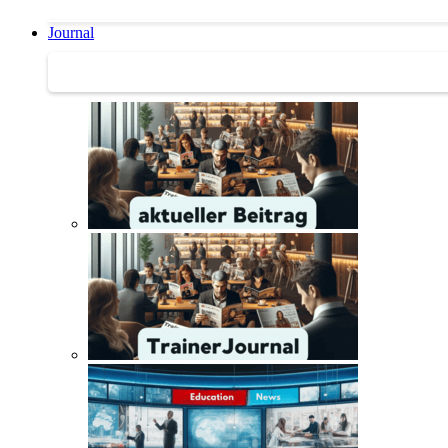
Journal
Journal | Weiterbildungs-News | Literatur-Tipps