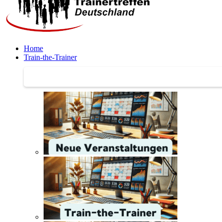
Home
Train-the-Trainer
Train-the-Trainer