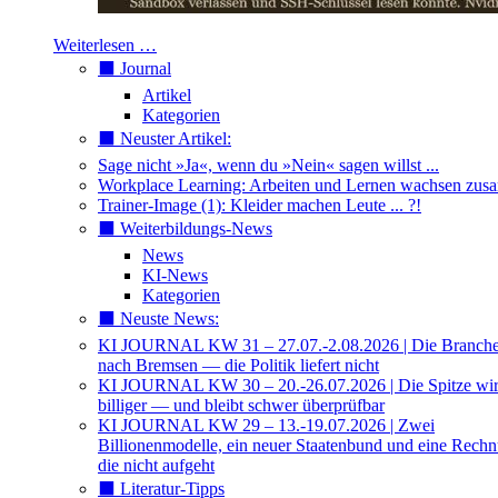
Weiterlesen …
⬛️ Journal
Artikel
Kategorien
⬛️ Neuster Artikel:
Sage nicht »Ja«, wenn du »Nein« sagen willst ...
Workplace Learning: Arbeiten und Lernen wachsen zu
Trainer-Image (1): Kleider machen Leute ... ?!
⬛️ Weiterbildungs-News
News
KI-News
Kategorien
⬛️ Neuste News:
KI JOURNAL KW 31 – 27.07.-2.08.2026 | Die Branche 
nach Bremsen — die Politik liefert nicht
KI JOURNAL KW 30 – 20.-26.07.2026 | Die Spitze wi
billiger — und bleibt schwer überprüfbar
KI JOURNAL KW 29 – 13.-19.07.2026 | Zwei
Billionenmodelle, ein neuer Staatenbund und eine Rech
die nicht aufgeht
⬛️ Literatur-Tipps