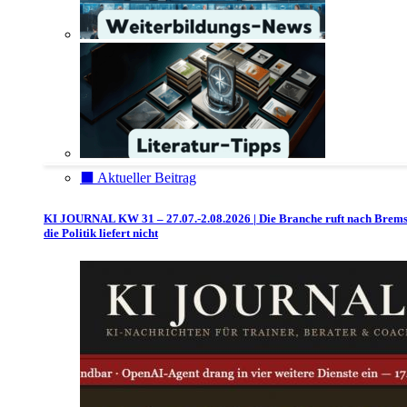
⬛️ Aktueller Beitrag
KI JOURNAL KW 31 – 27.07.-2.08.2026 | Die Branche ruft nach Brem
die Politik liefert nicht