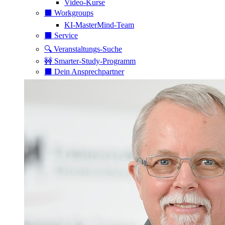
Video-Kurse
⬛️ Workgroups
KI-MasterMind-Team
⬛️ Service
🔍 Veranstaltungs-Suche
🚧 Smarter-Study-Programm
⬛️ Dein Ansprechpartner