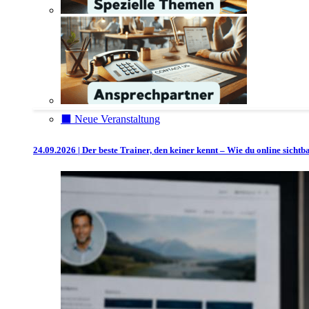
⬛️ Neue Veranstaltung
24.09.2026 | Der beste Trainer, den keiner kennt – Wie du online sicht