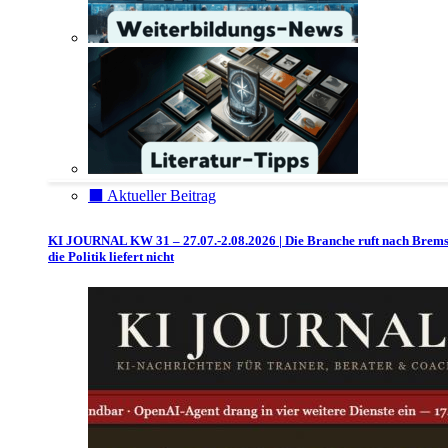
⬛️ Aktueller Beitrag
KI JOURNAL KW 31 – 27.07.-2.08.2026 | Die Branche ruft nach Brem
die Politik liefert nicht