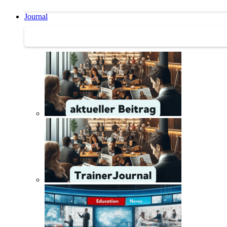
Journal
Journal | Weiterbildungs-News | Literatur-Tipps