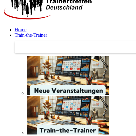
Home
Train-the-Trainer
Train-the-Trainer