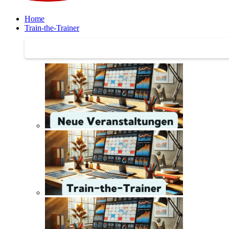
Home
Train-the-Trainer
Train-the-Trainer