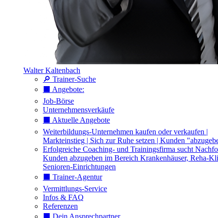
Walter Kaltenbach
🔎 Trainer-Suche
⬛️ Angebote:
Job-Börse
Unternehmensverkäufe
⬛️ Aktuelle Angebote
Weiterbildungs-Unternehmen kaufen oder verkaufen |
Markteinstieg | Sich zur Ruhe setzen | Kunden "abzugeb
Erfolgreiche Coaching- und Trainingsfirma sucht Nachfo
Kunden abzugeben im Bereich Krankenhäuser, Reha-Kli
Senioren-Einrichtungen
⬛️ Trainer-Agentur
Vermittlungs-Service
Infos & FAQ
Referenzen
⬛️ Dein Ansprechpartner