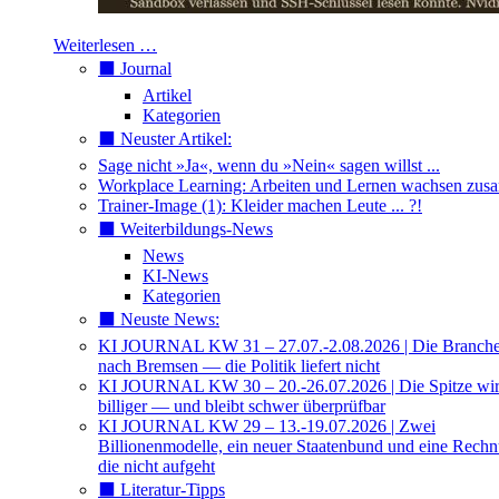
Weiterlesen …
⬛️ Journal
Artikel
Kategorien
⬛️ Neuster Artikel:
Sage nicht »Ja«, wenn du »Nein« sagen willst ...
Workplace Learning: Arbeiten und Lernen wachsen zu
Trainer-Image (1): Kleider machen Leute ... ?!
⬛️ Weiterbildungs-News
News
KI-News
Kategorien
⬛️ Neuste News:
KI JOURNAL KW 31 – 27.07.-2.08.2026 | Die Branche 
nach Bremsen — die Politik liefert nicht
KI JOURNAL KW 30 – 20.-26.07.2026 | Die Spitze wi
billiger — und bleibt schwer überprüfbar
KI JOURNAL KW 29 – 13.-19.07.2026 | Zwei
Billionenmodelle, ein neuer Staatenbund und eine Rech
die nicht aufgeht
⬛️ Literatur-Tipps