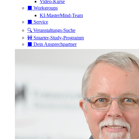
Video-Kurse
⬛️ Workgroups
KI-MasterMind-Team
⬛️ Service
🔍 Veranstaltungs-Suche
🚧 Smarter-Study-Programm
⬛️ Dein Ansprechpartner