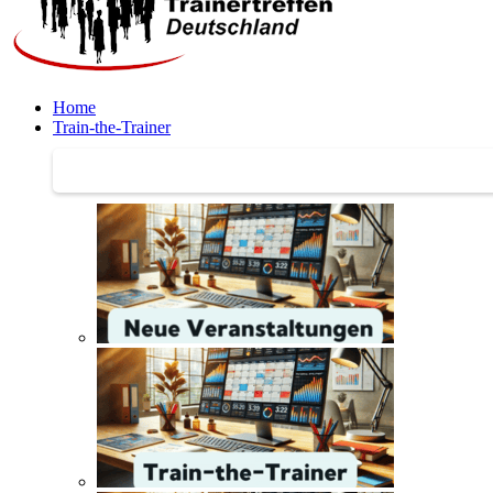
Home
Train-the-Trainer
Train-the-Trainer