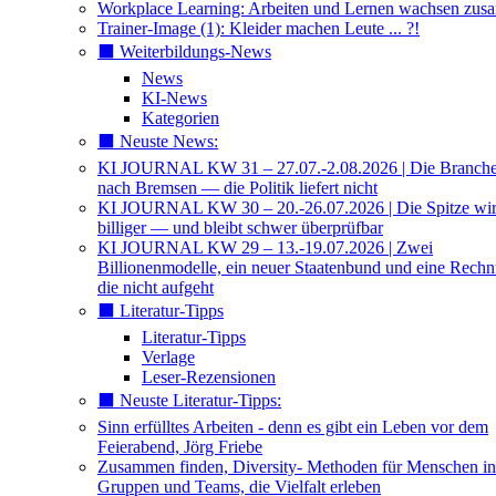
Workplace Learning: Arbeiten und Lernen wachsen zu
Trainer-Image (1): Kleider machen Leute ... ?!
⬛️ Weiterbildungs-News
News
KI-News
Kategorien
⬛️ Neuste News:
KI JOURNAL KW 31 – 27.07.-2.08.2026 | Die Branche 
nach Bremsen — die Politik liefert nicht
KI JOURNAL KW 30 – 20.-26.07.2026 | Die Spitze wi
billiger — und bleibt schwer überprüfbar
KI JOURNAL KW 29 – 13.-19.07.2026 | Zwei
Billionenmodelle, ein neuer Staatenbund und eine Rech
die nicht aufgeht
⬛️ Literatur-Tipps
Literatur-Tipps
Verlage
Leser-Rezensionen
⬛️ Neuste Literatur-Tipps:
Sinn erfülltes Arbeiten - denn es gibt ein Leben vor dem
Feierabend, Jörg Friebe
Zusammen finden, Diversity- Methoden für Menschen in
Gruppen und Teams, die Vielfalt erleben