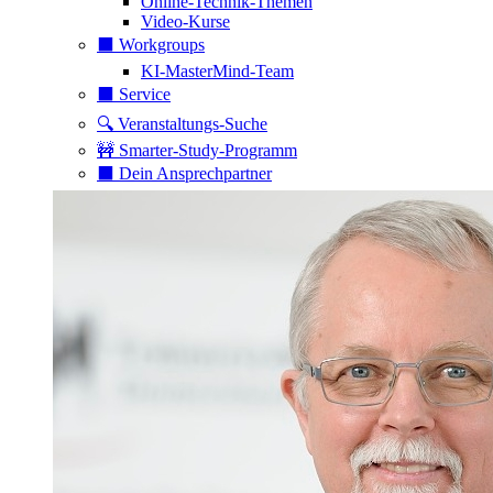
Online-Technik-Themen
Video-Kurse
⬛️ Workgroups
KI-MasterMind-Team
⬛️ Service
🔍 Veranstaltungs-Suche
🚧 Smarter-Study-Programm
⬛️ Dein Ansprechpartner