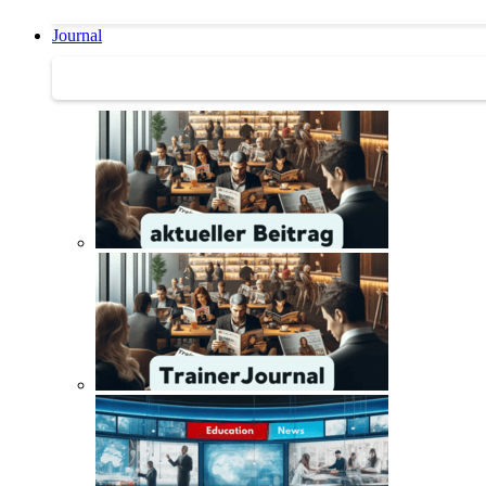
Journal
Journal | Weiterbildungs-News | Literatur-Tipps