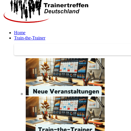
Home
Train-the-Trainer
Train-the-Trainer