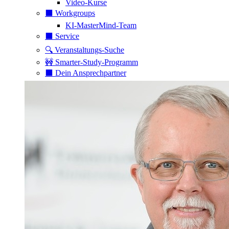
Video-Kurse
⬛️ Workgroups
KI-MasterMind-Team
⬛️ Service
🔍 Veranstaltungs-Suche
🚧 Smarter-Study-Programm
⬛️ Dein Ansprechpartner