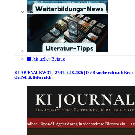
⬛️ Aktueller Beitrag
KI JOURNAL KW 31 – 27.07.-2.08.2026 | Die Branche ruft nach Brem
die Politik liefert nicht