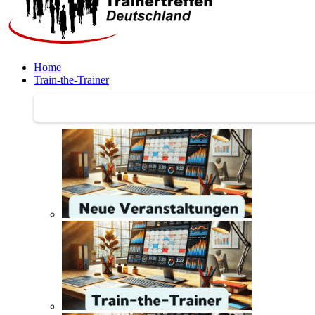
Home
Train-the-Trainer
Train-the-Trainer