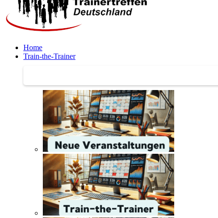
Home
Train-the-Trainer
Train-the-Trainer