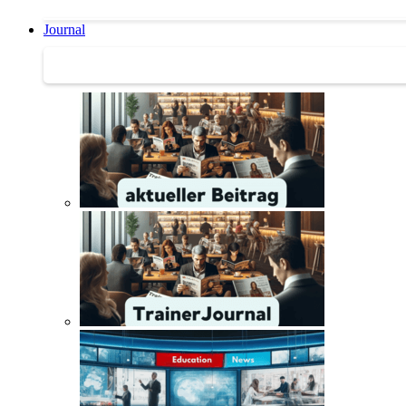
Journal
Journal | Weiterbildungs-News | Literatur-Tipps