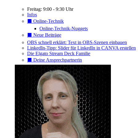
Freitag: 9:00 - 9:30 Uhr
Infos
⬛️ Online-Technik
Online-Technik-Nuggets
⬛️ Neue Beiträge
OBS schnell erklärt: Text in OBS-Szenen einbauen
LinkedIn-Tipp: Slider für LinkedIn in CANVA erstellen
Die Elgato Stream Deck Familie
⬛️ Deine Ansprechpartnerin