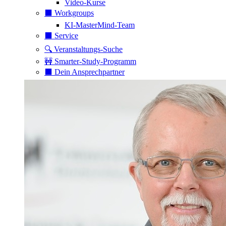
Video-Kurse
⬛️ Workgroups
KI-MasterMind-Team
⬛️ Service
🔍 Veranstaltungs-Suche
🚧 Smarter-Study-Programm
⬛️ Dein Ansprechpartner