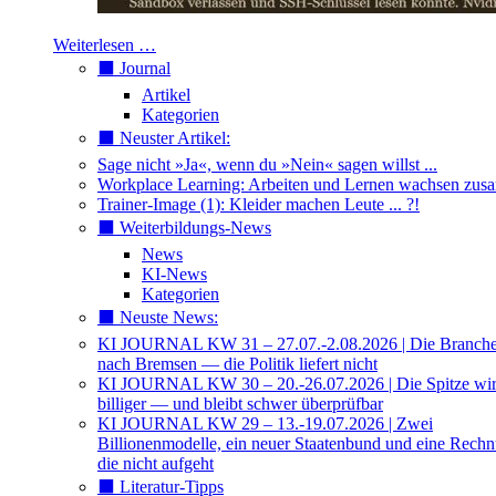
Weiterlesen …
⬛️ Journal
Artikel
Kategorien
⬛️ Neuster Artikel:
Sage nicht »Ja«, wenn du »Nein« sagen willst ...
Workplace Learning: Arbeiten und Lernen wachsen zu
Trainer-Image (1): Kleider machen Leute ... ?!
⬛️ Weiterbildungs-News
News
KI-News
Kategorien
⬛️ Neuste News:
KI JOURNAL KW 31 – 27.07.-2.08.2026 | Die Branche 
nach Bremsen — die Politik liefert nicht
KI JOURNAL KW 30 – 20.-26.07.2026 | Die Spitze wi
billiger — und bleibt schwer überprüfbar
KI JOURNAL KW 29 – 13.-19.07.2026 | Zwei
Billionenmodelle, ein neuer Staatenbund und eine Rech
die nicht aufgeht
⬛️ Literatur-Tipps