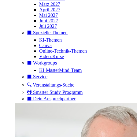
März 2027
April 2027
Mai 2027
Juni 2027
Juli 2027
⬛️ Spezielle Themen
KI-Themen
Canva
Online-Technik-Themen
Video-Kurse
⬛️ Workgroups
KI-MasterMind-Team
⬛️ Service
🔍 Veranstaltungs-Suche
🚧 Smarter-Study-Programm
⬛️ Dein Ansprechpartner