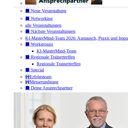
⬛️ Neue Veranstaltung
⬛️ Networking
alle Veranstaltungen
⬛️ Nächste Veranstaltungen
KI-MasterMind-Team 2026: Austausch, Praxis und Impuls
⬛️ Workgroups
KI-MasterMind-Team
⬛️ Regionale Trainertreffen
Regionale Trainertreffen
⬛️ Special
🚧Erfolgsteam
🚧Messerundgang
⬛️ Deine Ansprechpartner