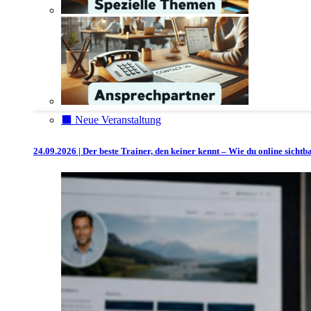
⬛️ Neue Veranstaltung
24.09.2026 | Der beste Trainer, den keiner kennt – Wie du online sicht