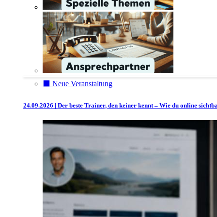
⬛️ Neue Veranstaltung
24.09.2026 | Der beste Trainer, den keiner kennt – Wie du online sicht