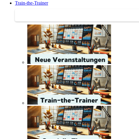
Train-the-Trainer
Train-the-Trainer