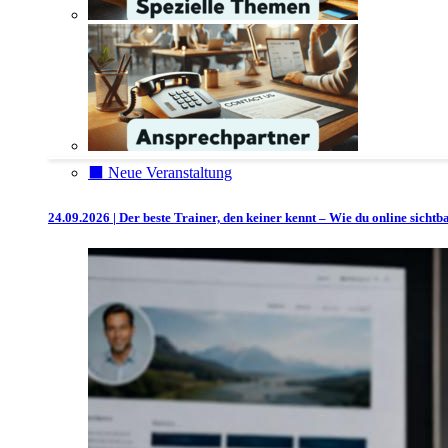
⬛️ Neue Veranstaltung
24.09.2026 | Der beste Trainer, den keiner kennt – Wie du online sicht