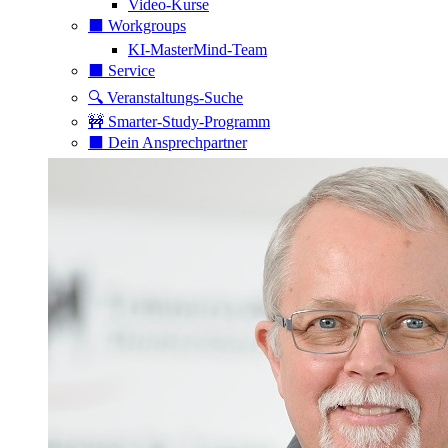
Video-Kurse
⬛️ Workgroups
KI-MasterMind-Team
⬛️ Service
🔍 Veranstaltungs-Suche
🚧 Smarter-Study-Programm
⬛️ Dein Ansprechpartner