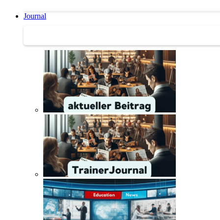
Journal
Journal | Weiterbildungs-News | Literatur-Tipps