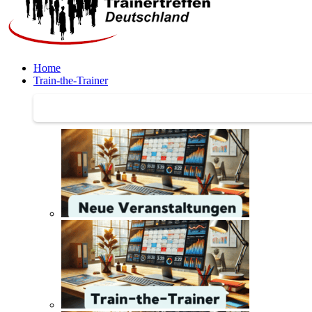
Home
Train-the-Trainer
Train-the-Trainer