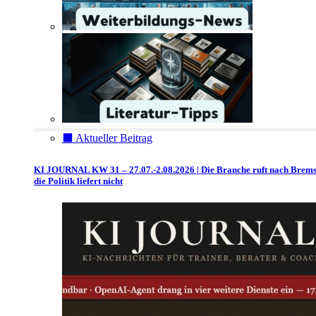
⬛️ Aktueller Beitrag
KI JOURNAL KW 31 – 27.07.-2.08.2026 | Die Branche ruft nach Brem
die Politik liefert nicht