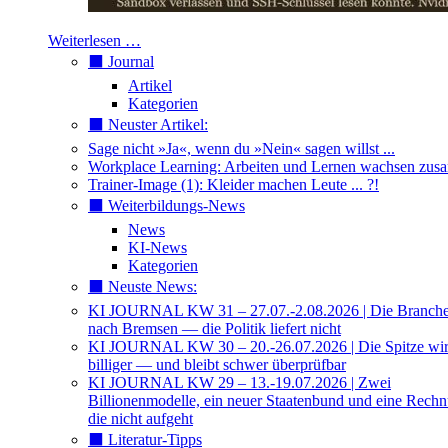
Weiterlesen …
⬛️ Journal
Artikel
Kategorien
⬛️ Neuster Artikel:
Sage nicht »Ja«, wenn du »Nein« sagen willst ...
Workplace Learning: Arbeiten und Lernen wachsen zu
Trainer-Image (1): Kleider machen Leute ... ?!
⬛️ Weiterbildungs-News
News
KI-News
Kategorien
⬛️ Neuste News:
KI JOURNAL KW 31 – 27.07.-2.08.2026 | Die Branche 
nach Bremsen — die Politik liefert nicht
KI JOURNAL KW 30 – 20.-26.07.2026 | Die Spitze wi
billiger — und bleibt schwer überprüfbar
KI JOURNAL KW 29 – 13.-19.07.2026 | Zwei
Billionenmodelle, ein neuer Staatenbund und eine Rech
die nicht aufgeht
⬛️ Literatur-Tipps