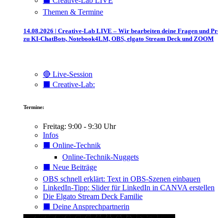
⬛️ Creative-Lab LIVE
Themen & Termine
14.08.2026 | Creative-Lab LIVE – Wir bearbeiten deine Fragen und P
zu KI-ChatBots, Notebook4LM, OBS, elgato Stream Deck und ZOOM
🔴 Live-Session
⬛️ Creative-Lab:
Termine:
Freitag: 9:00 - 9:30 Uhr
Infos
⬛️ Online-Technik
Online-Technik-Nuggets
⬛️ Neue Beiträge
OBS schnell erklärt: Text in OBS-Szenen einbauen
LinkedIn-Tipp: Slider für LinkedIn in CANVA erstellen
Die Elgato Stream Deck Familie
⬛️ Deine Ansprechpartnerin