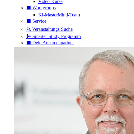
Video-Kurse
⬛️ Workgroups
KI-MasterMind-Team
⬛️ Service
🔍 Veranstaltungs-Suche
🚧 Smarter-Study-Programm
⬛️ Dein Ansprechpartner