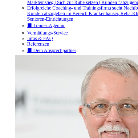
Markteinstieg | Sich zur Ruhe setzen | Kunden "abzugeb
Erfolgreiche Coaching- und Trainingsfirma sucht Nachfo
Kunden abzugeben im Bereich Krankenhäuser, Reha-Kli
Senioren-Einrichtungen
⬛️ Trainer-Agentur
Vermittlungs-Service
Infos & FAQ
Referenzen
⬛️ Dein Ansprechpartner