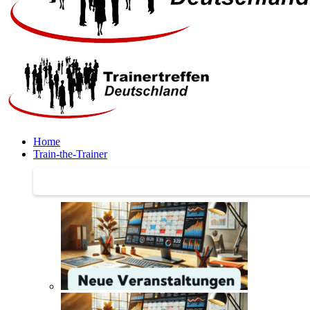
Home
Train-the-Trainer
Train-the-Trainer