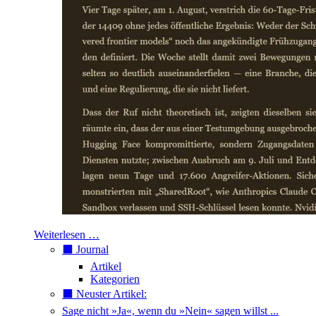
Weiterlesen …
⬛️ Journal
Artikel
Kategorien
⬛️ Neuster Artikel:
Sage nicht »Ja«, wenn du »Nein« sagen willst ...