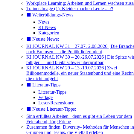
Workplace Learning: Arbeiten und Lernen wachsen zu
Trainer-Image (1): Kleider machen Leute ... ?!
⬛️ Weiterbildungs-News
News
KI-News
Kategorien
⬛️ Neuste News:
KI JOURNAL KW 31 – 27.07.-2.08.2026 | Die Branche 
nach Bremsen — die Politik liefert nicht
KI JOURNAL KW 30 – 20.-26.07.2026 | Die Spitze wi
billiger — und bleibt schwer überprüfbar
KI JOURNAL KW 29 – 13.-19.07.2026 | Zwei
Billionenmodelle, ein neuer Staatenbund und eine Rech
die nicht aufgeht
⬛️ Literatur-Tipps
Literatur-Tipps
Verlage
Leser-Rezensionen
⬛️ Neuste Literatur-Tipps:
Sinn erfülltes Arbeiten - denn es gibt ein Leben vor dem
Feierabend, Jörg Friebe
Zusammen finden, Diversity- Methoden für Menschen in
Gruppen und Teams, die Vielfalt erleben