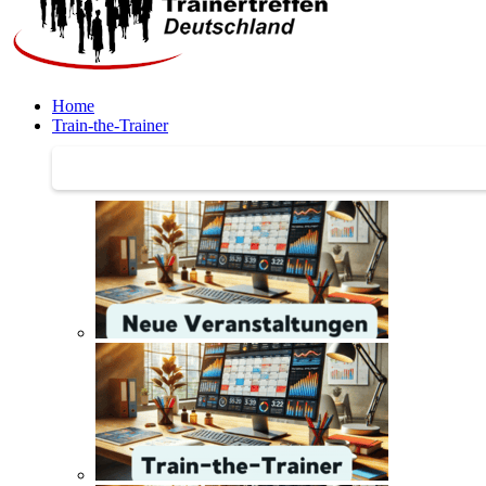
Home
Train-the-Trainer
Train-the-Trainer