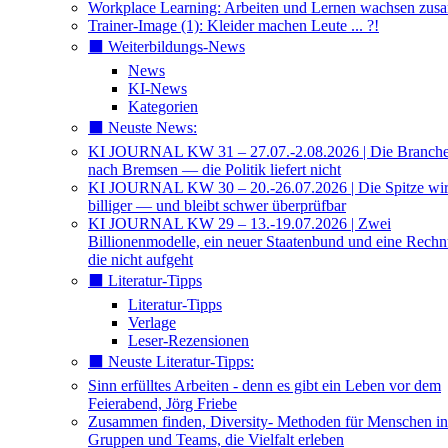
Workplace Learning: Arbeiten und Lernen wachsen zu
Trainer-Image (1): Kleider machen Leute ... ?!
⬛️ Weiterbildungs-News
News
KI-News
Kategorien
⬛️ Neuste News:
KI JOURNAL KW 31 – 27.07.-2.08.2026 | Die Branche 
nach Bremsen — die Politik liefert nicht
KI JOURNAL KW 30 – 20.-26.07.2026 | Die Spitze wi
billiger — und bleibt schwer überprüfbar
KI JOURNAL KW 29 – 13.-19.07.2026 | Zwei
Billionenmodelle, ein neuer Staatenbund und eine Rech
die nicht aufgeht
⬛️ Literatur-Tipps
Literatur-Tipps
Verlage
Leser-Rezensionen
⬛️ Neuste Literatur-Tipps:
Sinn erfülltes Arbeiten - denn es gibt ein Leben vor dem
Feierabend, Jörg Friebe
Zusammen finden, Diversity- Methoden für Menschen in
Gruppen und Teams, die Vielfalt erleben