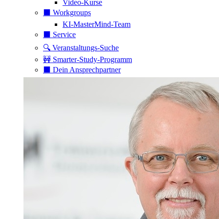
Video-Kurse
⬛️ Workgroups
KI-MasterMind-Team
⬛️ Service
🔍 Veranstaltungs-Suche
🚧 Smarter-Study-Programm
⬛️ Dein Ansprechpartner