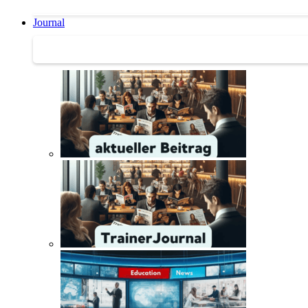
Journal
Journal | Weiterbildungs-News | Literatur-Tipps