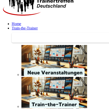
Home
Train-the-Trainer
Train-the-Trainer