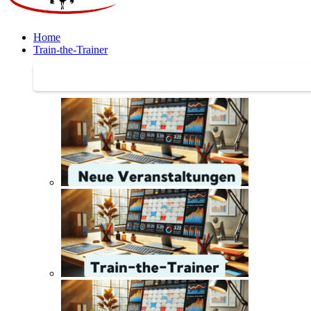
Home
Train-the-Trainer
Train-the-Trainer