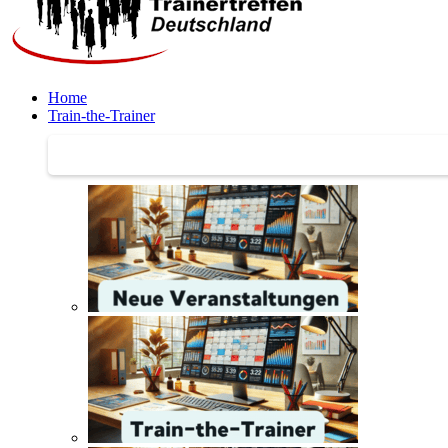
Home
Train-the-Trainer
Train-the-Trainer