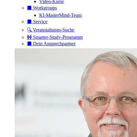
Video-Kurse
⬛️ Workgroups
KI-MasterMind-Team
⬛️ Service
🔍 Veranstaltungs-Suche
🚧 Smarter-Study-Programm
⬛️ Dein Ansprechpartner