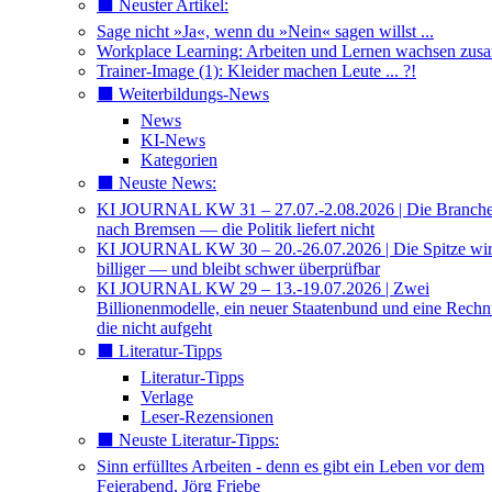
⬛️ Neuster Artikel:
Sage nicht »Ja«, wenn du »Nein« sagen willst ...
Workplace Learning: Arbeiten und Lernen wachsen zu
Trainer-Image (1): Kleider machen Leute ... ?!
⬛️ Weiterbildungs-News
News
KI-News
Kategorien
⬛️ Neuste News:
KI JOURNAL KW 31 – 27.07.-2.08.2026 | Die Branche 
nach Bremsen — die Politik liefert nicht
KI JOURNAL KW 30 – 20.-26.07.2026 | Die Spitze wi
billiger — und bleibt schwer überprüfbar
KI JOURNAL KW 29 – 13.-19.07.2026 | Zwei
Billionenmodelle, ein neuer Staatenbund und eine Rech
die nicht aufgeht
⬛️ Literatur-Tipps
Literatur-Tipps
Verlage
Leser-Rezensionen
⬛️ Neuste Literatur-Tipps:
Sinn erfülltes Arbeiten - denn es gibt ein Leben vor dem
Feierabend, Jörg Friebe