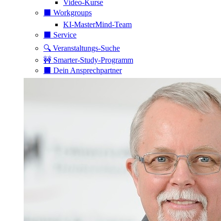
Video-Kurse
⬛️ Workgroups
KI-MasterMind-Team
⬛️ Service
🔍 Veranstaltungs-Suche
🚧 Smarter-Study-Programm
⬛️ Dein Ansprechpartner