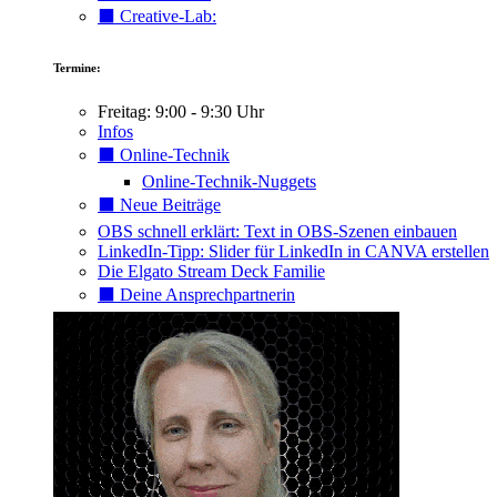
⬛️ Creative-Lab:
Termine:
Freitag: 9:00 - 9:30 Uhr
Infos
⬛️ Online-Technik
Online-Technik-Nuggets
⬛️ Neue Beiträge
OBS schnell erklärt: Text in OBS-Szenen einbauen
LinkedIn-Tipp: Slider für LinkedIn in CANVA erstellen
Die Elgato Stream Deck Familie
⬛️ Deine Ansprechpartnerin