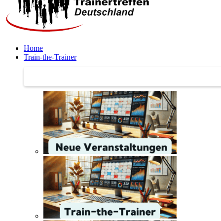
Home
Train-the-Trainer
Train-the-Trainer