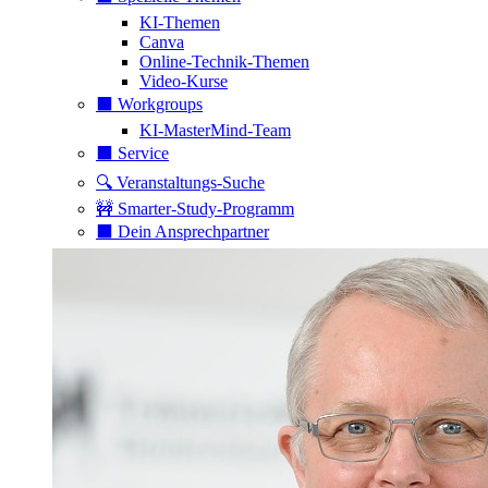
KI-Themen
Canva
Online-Technik-Themen
Video-Kurse
⬛️ Workgroups
KI-MasterMind-Team
⬛️ Service
🔍 Veranstaltungs-Suche
🚧 Smarter-Study-Programm
⬛️ Dein Ansprechpartner