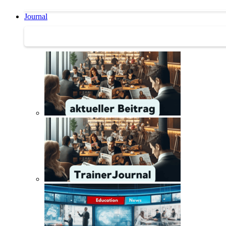
Journal
Journal | Weiterbildungs-News | Literatur-Tipps