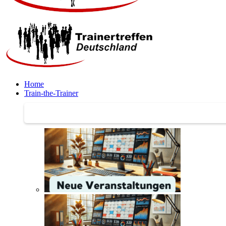
Home
Train-the-Trainer
Train-the-Trainer