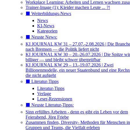
Workplace Learning: Arbeiten und Lernen wachsen zu
Trainer-Image (1): Kleider machen Leute ... ?!
⬛️ Weiterbildungs-News
News
KI-News
Kategorien
⬛️ Neuste News:
KI JOURNAL KW 31 – 27.07.-2.08.2026 | Die Branche 
nach Bremsen — die Politik liefert nicht
KI JOURNAL KW 30 – 20.-26.07.2026 | Die Spitze wi
billiger — und bleibt schwer überprüfbar
KI JOURNAL KW 29 – 13.-19.07.2026 | Zwei
Billionenmodelle, ein neuer Staatenbund und eine Rech
die nicht aufgeht
⬛️ Literatur-Tipps
Literatur-Tipps
Verlage
Leser-Rezensionen
⬛️ Neuste Literatur-Tipps:
Sinn erfülltes Arbeiten - denn es gibt ein Leben vor dem
Feierabend, Jörg Friebe
Zusammen finden, Diversity- Methoden für Menschen in
Gruppen und Teams, die Vielfalt erleben