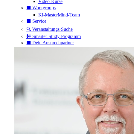
Video-Kurse
⬛️ Workgroups
KI-MasterMind-Team
⬛️ Service
🔍 Veranstaltungs-Suche
🚧 Smarter-Study-Programm
⬛️ Dein Ansprechpartner