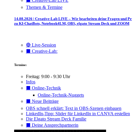
⬛️ Creative-Lab LIVE
Themen & Termine
14.08.2026 | Creative-Lab LIVE – Wir bearbeiten deine Fragen und P
zu KI-ChatBots, Notebook4LM, OBS, elgato Stream Deck und ZOOM
🔴 Live-Session
⬛️ Creative-Lab:
Termine:
Freitag: 9:00 - 9:30 Uhr
Infos
⬛️ Online-Technik
Online-Technik-Nuggets
⬛️ Neue Beiträge
OBS schnell erklärt: Text in OBS-Szenen einbauen
LinkedIn-Tipp: Slider für LinkedIn in CANVA erstellen
Die Elgato Stream Deck Familie
⬛️ Deine Ansprechpartnerin