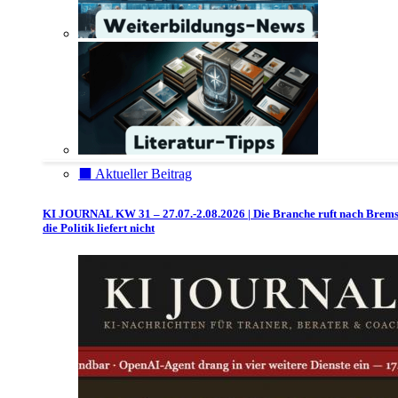
⬛️ Aktueller Beitrag
KI JOURNAL KW 31 – 27.07.-2.08.2026 | Die Branche ruft nach Brem
die Politik liefert nicht