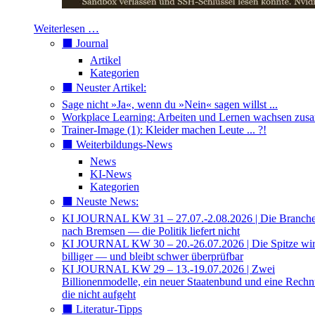
Weiterlesen …
⬛️ Journal
Artikel
Kategorien
⬛️ Neuster Artikel:
Sage nicht »Ja«, wenn du »Nein« sagen willst ...
Workplace Learning: Arbeiten und Lernen wachsen zu
Trainer-Image (1): Kleider machen Leute ... ?!
⬛️ Weiterbildungs-News
News
KI-News
Kategorien
⬛️ Neuste News:
KI JOURNAL KW 31 – 27.07.-2.08.2026 | Die Branche 
nach Bremsen — die Politik liefert nicht
KI JOURNAL KW 30 – 20.-26.07.2026 | Die Spitze wi
billiger — und bleibt schwer überprüfbar
KI JOURNAL KW 29 – 13.-19.07.2026 | Zwei
Billionenmodelle, ein neuer Staatenbund und eine Rech
die nicht aufgeht
⬛️ Literatur-Tipps