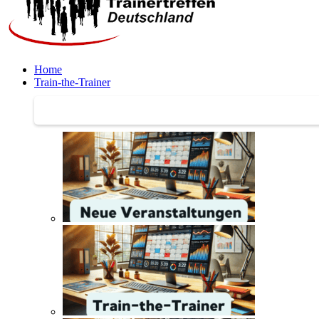
Home
Train-the-Trainer
Train-the-Trainer