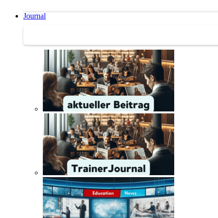
Journal
Journal | Weiterbildungs-News | Literatur-Tipps