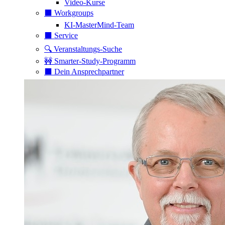
Video-Kurse
⬛️ Workgroups
KI-MasterMind-Team
⬛️ Service
🔍 Veranstaltungs-Suche
🚧 Smarter-Study-Programm
⬛️ Dein Ansprechpartner