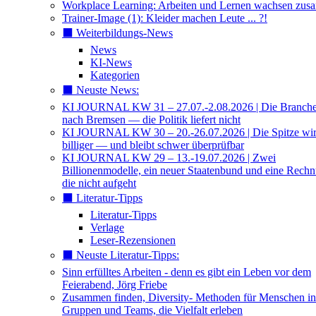
Workplace Learning: Arbeiten und Lernen wachsen zu
Trainer-Image (1): Kleider machen Leute ... ?!
⬛️ Weiterbildungs-News
News
KI-News
Kategorien
⬛️ Neuste News:
KI JOURNAL KW 31 – 27.07.-2.08.2026 | Die Branche 
nach Bremsen — die Politik liefert nicht
KI JOURNAL KW 30 – 20.-26.07.2026 | Die Spitze wi
billiger — und bleibt schwer überprüfbar
KI JOURNAL KW 29 – 13.-19.07.2026 | Zwei
Billionenmodelle, ein neuer Staatenbund und eine Rech
die nicht aufgeht
⬛️ Literatur-Tipps
Literatur-Tipps
Verlage
Leser-Rezensionen
⬛️ Neuste Literatur-Tipps:
Sinn erfülltes Arbeiten - denn es gibt ein Leben vor dem
Feierabend, Jörg Friebe
Zusammen finden, Diversity- Methoden für Menschen in
Gruppen und Teams, die Vielfalt erleben