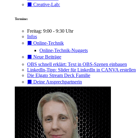
⬛️ Creative-Lab:
Termine:
Freitag: 9:00 - 9:30 Uhr
Infos
⬛️ Online-Technik
Online-Technik-Nuggets
⬛️ Neue Beiträge
OBS schnell erklärt: Text in OBS-Szenen einbauen
LinkedIn-Tipp: Slider für LinkedIn in CANVA erstellen
Die Elgato Stream Deck Familie
⬛️ Deine Ansprechpartnerin