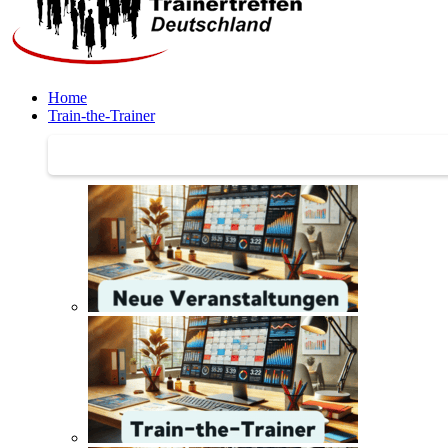
Home
Train-the-Trainer
Train-the-Trainer