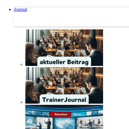
Journal
Journal | Weiterbildungs-News | Literatur-Tipps