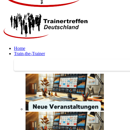
Home
Train-the-Trainer
Train-the-Trainer