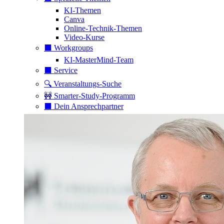
KI-Themen
Canva
Online-Technik-Themen
Video-Kurse
⬛️ Workgroups
KI-MasterMind-Team
⬛️ Service
🔍 Veranstaltungs-Suche
🚧 Smarter-Study-Programm
⬛️ Dein Ansprechpartner