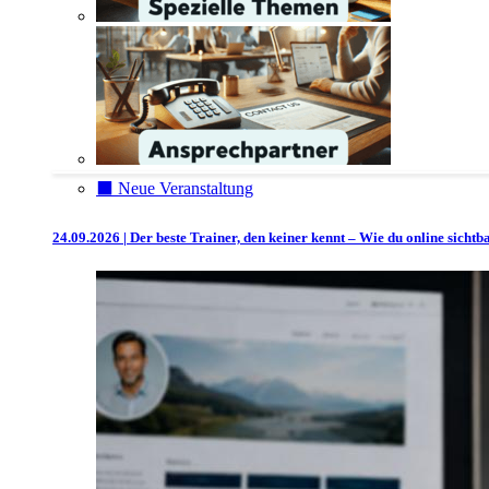
⬛️ Neue Veranstaltung
24.09.2026 | Der beste Trainer, den keiner kennt – Wie du online sicht