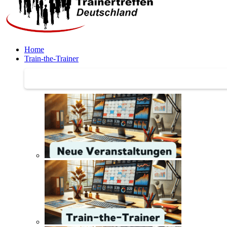
Home
Train-the-Trainer
Train-the-Trainer