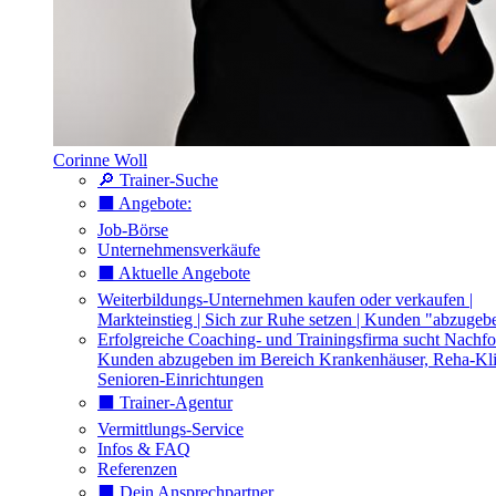
Corinne Woll
🔎 Trainer-Suche
⬛️ Angebote:
Job-Börse
Unternehmensverkäufe
⬛️ Aktuelle Angebote
Weiterbildungs-Unternehmen kaufen oder verkaufen |
Markteinstieg | Sich zur Ruhe setzen | Kunden "abzugeb
Erfolgreiche Coaching- und Trainingsfirma sucht Nachfo
Kunden abzugeben im Bereich Krankenhäuser, Reha-Kli
Senioren-Einrichtungen
⬛️ Trainer-Agentur
Vermittlungs-Service
Infos & FAQ
Referenzen
⬛️ Dein Ansprechpartner