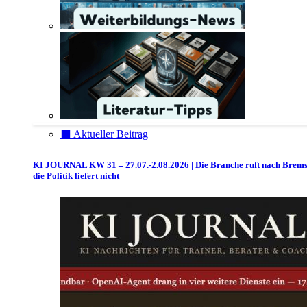
⬛️ Aktueller Beitrag
KI JOURNAL KW 31 – 27.07.-2.08.2026 | Die Branche ruft nach Brem
die Politik liefert nicht