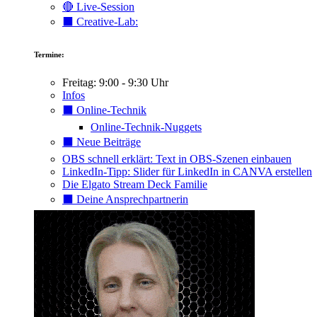
🔴 Live-Session
⬛️ Creative-Lab:
Termine:
Freitag: 9:00 - 9:30 Uhr
Infos
⬛️ Online-Technik
Online-Technik-Nuggets
⬛️ Neue Beiträge
OBS schnell erklärt: Text in OBS-Szenen einbauen
LinkedIn-Tipp: Slider für LinkedIn in CANVA erstellen
Die Elgato Stream Deck Familie
⬛️ Deine Ansprechpartnerin