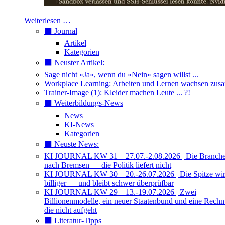
Weiterlesen …
⬛️ Journal
Artikel
Kategorien
⬛️ Neuster Artikel:
Sage nicht »Ja«, wenn du »Nein« sagen willst ...
Workplace Learning: Arbeiten und Lernen wachsen zu
Trainer-Image (1): Kleider machen Leute ... ?!
⬛️ Weiterbildungs-News
News
KI-News
Kategorien
⬛️ Neuste News:
KI JOURNAL KW 31 – 27.07.-2.08.2026 | Die Branche 
nach Bremsen — die Politik liefert nicht
KI JOURNAL KW 30 – 20.-26.07.2026 | Die Spitze wi
billiger — und bleibt schwer überprüfbar
KI JOURNAL KW 29 – 13.-19.07.2026 | Zwei
Billionenmodelle, ein neuer Staatenbund und eine Rech
die nicht aufgeht
⬛️ Literatur-Tipps