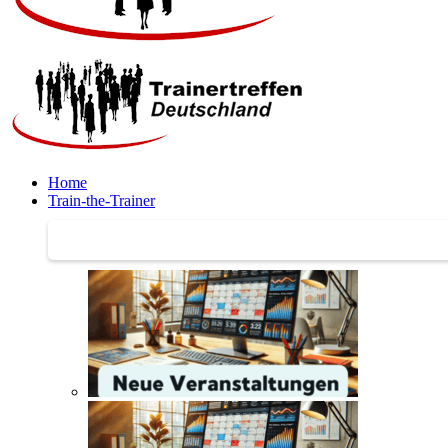
Home
Train-the-Trainer
Train-the-Trainer