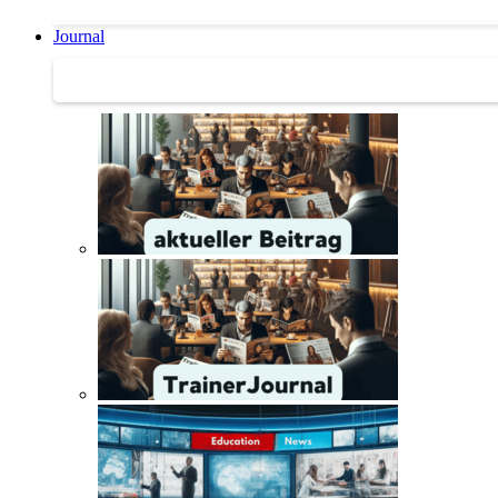
Journal
Journal | Weiterbildungs-News | Literatur-Tipps