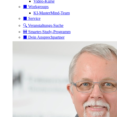
Video-Kurse
⬛️ Workgroups
KI-MasterMind-Team
⬛️ Service
🔍 Veranstaltungs-Suche
🚧 Smarter-Study-Programm
⬛️ Dein Ansprechpartner