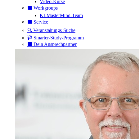
Video-Kurse
⬛️ Workgroups
KI-MasterMind-Team
⬛️ Service
🔍 Veranstaltungs-Suche
🚧 Smarter-Study-Programm
⬛️ Dein Ansprechpartner