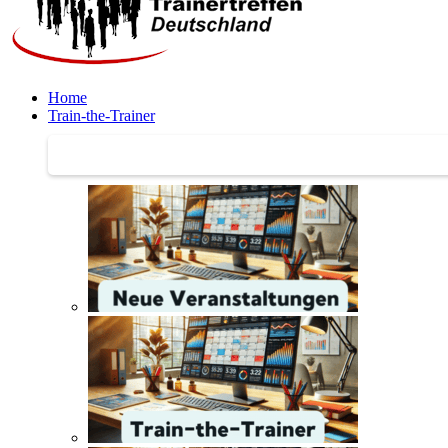
Home
Train-the-Trainer
Train-the-Trainer