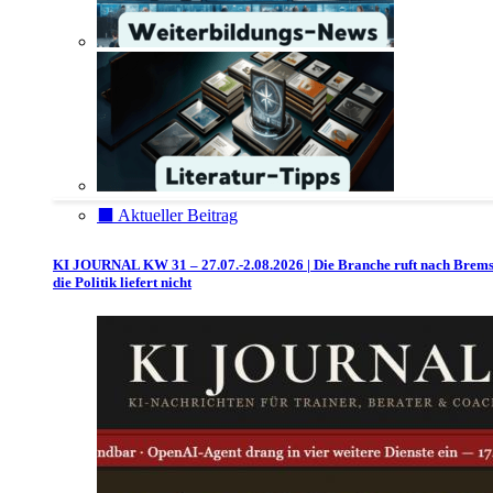
⬛️ Aktueller Beitrag
KI JOURNAL KW 31 – 27.07.-2.08.2026 | Die Branche ruft nach Brem
die Politik liefert nicht