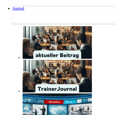
Journal
Journal | Weiterbildungs-News | Literatur-Tipps