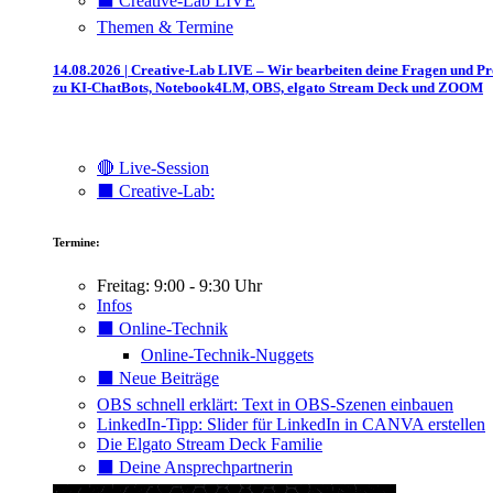
⬛️ Creative-Lab LIVE
Themen & Termine
14.08.2026 | Creative-Lab LIVE – Wir bearbeiten deine Fragen und P
zu KI-ChatBots, Notebook4LM, OBS, elgato Stream Deck und ZOOM
🔴 Live-Session
⬛️ Creative-Lab:
Termine:
Freitag: 9:00 - 9:30 Uhr
Infos
⬛️ Online-Technik
Online-Technik-Nuggets
⬛️ Neue Beiträge
OBS schnell erklärt: Text in OBS-Szenen einbauen
LinkedIn-Tipp: Slider für LinkedIn in CANVA erstellen
Die Elgato Stream Deck Familie
⬛️ Deine Ansprechpartnerin