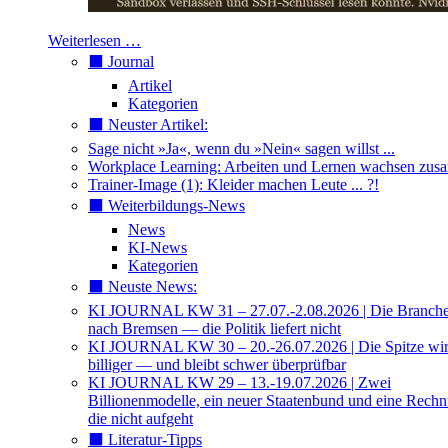
Weiterlesen …
⬛️ Journal
Artikel
Kategorien
⬛️ Neuster Artikel:
Sage nicht »Ja«, wenn du »Nein« sagen willst ...
Workplace Learning: Arbeiten und Lernen wachsen zu
Trainer-Image (1): Kleider machen Leute ... ?!
⬛️ Weiterbildungs-News
News
KI-News
Kategorien
⬛️ Neuste News:
KI JOURNAL KW 31 – 27.07.-2.08.2026 | Die Branche 
nach Bremsen — die Politik liefert nicht
KI JOURNAL KW 30 – 20.-26.07.2026 | Die Spitze wi
billiger — und bleibt schwer überprüfbar
KI JOURNAL KW 29 – 13.-19.07.2026 | Zwei
Billionenmodelle, ein neuer Staatenbund und eine Rech
die nicht aufgeht
⬛️ Literatur-Tipps