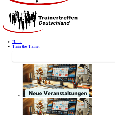
Home
Train-the-Trainer
Train-the-Trainer