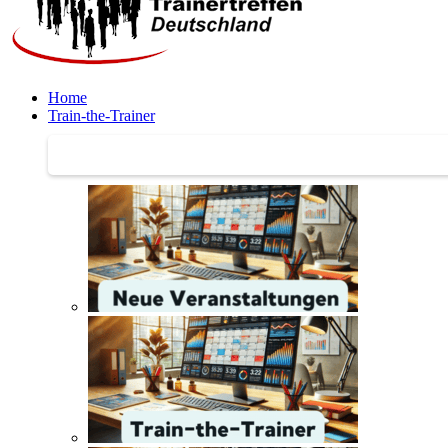
Home
Train-the-Trainer
Train-the-Trainer