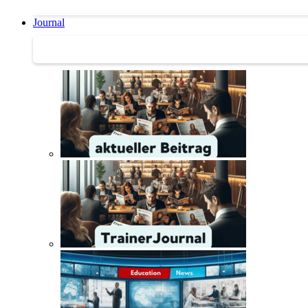
Journal
Journal | Weiterbildungs-News | Literatur-Tipps