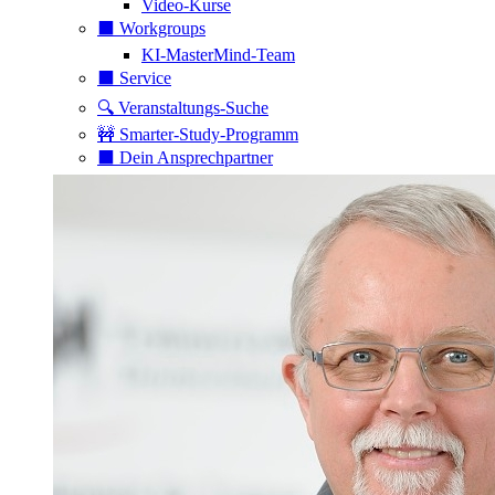
Video-Kurse
⬛️ Workgroups
KI-MasterMind-Team
⬛️ Service
🔍 Veranstaltungs-Suche
🚧 Smarter-Study-Programm
⬛️ Dein Ansprechpartner