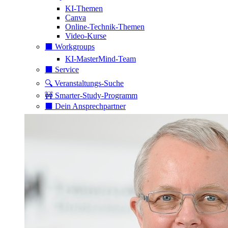
KI-Themen
Canva
Online-Technik-Themen
Video-Kurse
⬛️ Workgroups
KI-MasterMind-Team
⬛️ Service
🔍 Veranstaltungs-Suche
🚧 Smarter-Study-Programm
⬛️ Dein Ansprechpartner