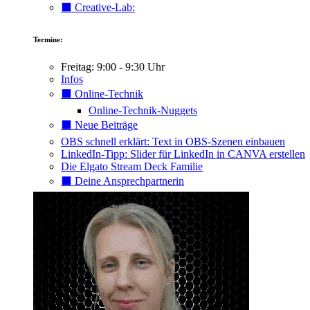
⬛️ Creative-Lab:
Termine:
Freitag: 9:00 - 9:30 Uhr
Infos
⬛️ Online-Technik
Online-Technik-Nuggets
⬛️ Neue Beiträge
OBS schnell erklärt: Text in OBS-Szenen einbauen
LinkedIn-Tipp: Slider für LinkedIn in CANVA erstellen
Die Elgato Stream Deck Familie
⬛️ Deine Ansprechpartnerin