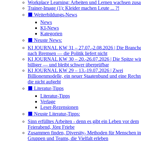
Workplace Learning: Arbeiten und Lernen wachsen zu
Trainer-Image (1): Kleider machen Leute ... ?!
⬛️ Weiterbildungs-News
News
KI-News
Kategorien
⬛️ Neuste News:
KI JOURNAL KW 31 – 27.07.-2.08.2026 | Die Branche 
nach Bremsen — die Politik liefert nicht
KI JOURNAL KW 30 – 20.-26.07.2026 | Die Spitze wi
billiger — und bleibt schwer überprüfbar
KI JOURNAL KW 29 – 13.-19.07.2026 | Zwei
Billionenmodelle, ein neuer Staatenbund und eine Rech
die nicht aufgeht
⬛️ Literatur-Tipps
Literatur-Tipps
Verlage
Leser-Rezensionen
⬛️ Neuste Literatur-Tipps:
Sinn erfülltes Arbeiten - denn es gibt ein Leben vor dem
Feierabend, Jörg Friebe
Zusammen finden, Diversity- Methoden für Menschen in
Gruppen und Teams, die Vielfalt erleben