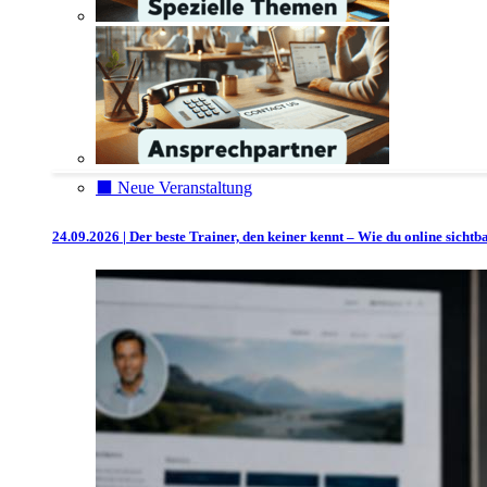
⬛️ Neue Veranstaltung
24.09.2026 | Der beste Trainer, den keiner kennt – Wie du online sicht