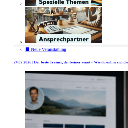
⬛️ Neue Veranstaltung
24.09.2026 | Der beste Trainer, den keiner kennt – Wie du online sicht