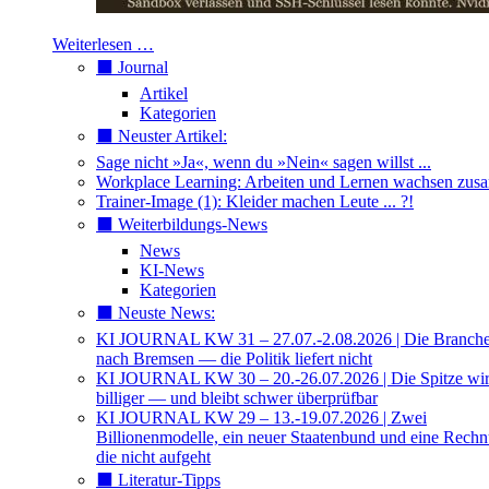
Weiterlesen …
⬛️ Journal
Artikel
Kategorien
⬛️ Neuster Artikel:
Sage nicht »Ja«, wenn du »Nein« sagen willst ...
Workplace Learning: Arbeiten und Lernen wachsen zu
Trainer-Image (1): Kleider machen Leute ... ?!
⬛️ Weiterbildungs-News
News
KI-News
Kategorien
⬛️ Neuste News:
KI JOURNAL KW 31 – 27.07.-2.08.2026 | Die Branche 
nach Bremsen — die Politik liefert nicht
KI JOURNAL KW 30 – 20.-26.07.2026 | Die Spitze wi
billiger — und bleibt schwer überprüfbar
KI JOURNAL KW 29 – 13.-19.07.2026 | Zwei
Billionenmodelle, ein neuer Staatenbund und eine Rech
die nicht aufgeht
⬛️ Literatur-Tipps