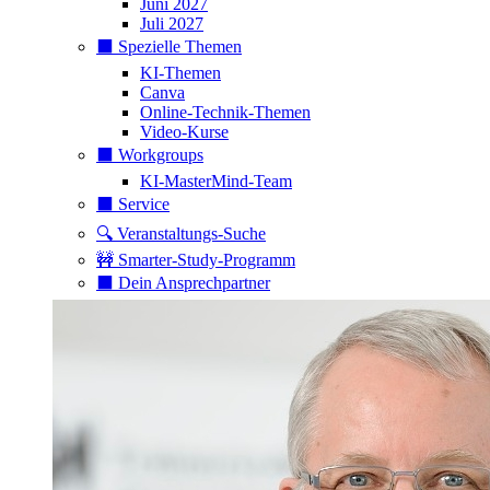
Juni 2027
Juli 2027
⬛️ Spezielle Themen
KI-Themen
Canva
Online-Technik-Themen
Video-Kurse
⬛️ Workgroups
KI-MasterMind-Team
⬛️ Service
🔍 Veranstaltungs-Suche
🚧 Smarter-Study-Programm
⬛️ Dein Ansprechpartner