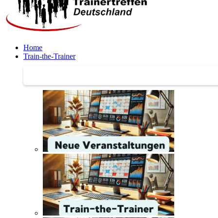
Home
Train-the-Trainer
Train-the-Trainer