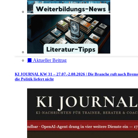
⬛️ Aktueller Beitrag
KI JOURNAL KW 31 – 27.07.-2.08.2026 | Die Branche ruft nach Brem
die Politik liefert nicht