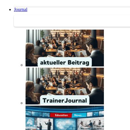
Journal
Journal | Weiterbildungs-News | Literatur-Tipps