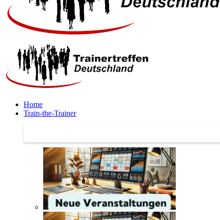
Home
Train-the-Trainer
Train-the-Trainer