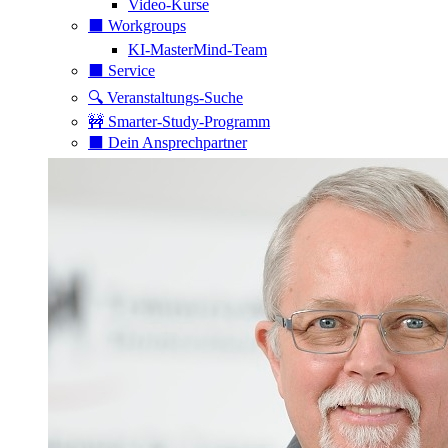
Video-Kurse
⬛️ Workgroups
KI-MasterMind-Team
⬛️ Service
🔍 Veranstaltungs-Suche
🚧 Smarter-Study-Programm
⬛️ Dein Ansprechpartner