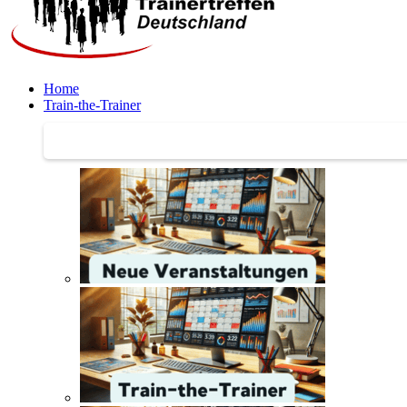
Home
Train-the-Trainer
Train-the-Trainer