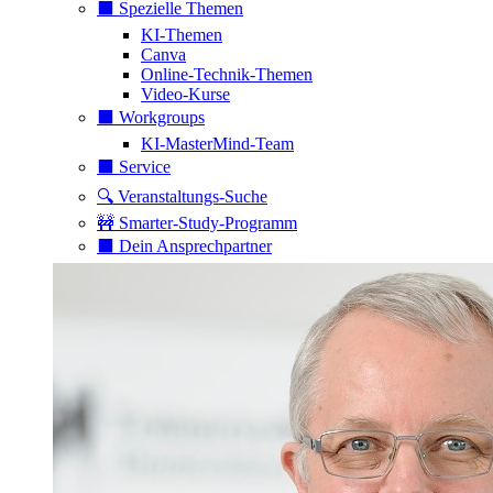
⬛️ Spezielle Themen
KI-Themen
Canva
Online-Technik-Themen
Video-Kurse
⬛️ Workgroups
KI-MasterMind-Team
⬛️ Service
🔍 Veranstaltungs-Suche
🚧 Smarter-Study-Programm
⬛️ Dein Ansprechpartner