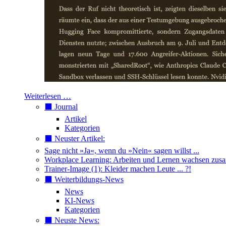
Weiterlesen …
⬛️ Journal
Artikel
Kategorien
⬛️ Neuster Artikel:
Sage nicht »Ja«, wenn du »Nein« sagen willst ...
Workplace Learning: Arbeiten und Lernen wachsen zu
Trainer-Image (1): Kleider machen Leute ... ?!
⬛️ Weiterbildungs-News
News
KI-News
Kategorien
⬛️ Neuste News: