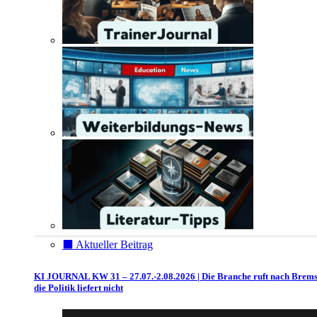
⬛️ Aktueller Beitrag
KI JOURNAL KW 31 – 27.07.-2.08.2026 | Die Branche ruft nach Brem
die Politik liefert nicht