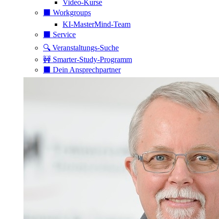
Video-Kurse
⬛️ Workgroups
KI-MasterMind-Team
⬛️ Service
🔍 Veranstaltungs-Suche
🚧 Smarter-Study-Programm
⬛️ Dein Ansprechpartner