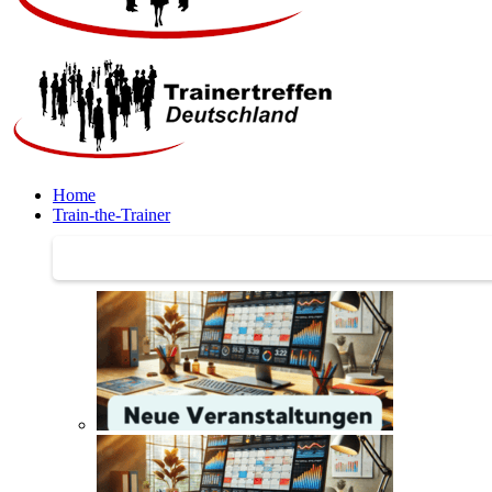
Home
Train-the-Trainer
Train-the-Trainer