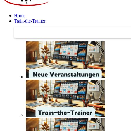
Home
Train-the-Trainer
Train-the-Trainer