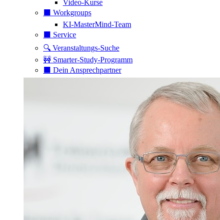
Video-Kurse
⬛️ Workgroups
KI-MasterMind-Team
⬛️ Service
🔍 Veranstaltungs-Suche
🚧 Smarter-Study-Programm
⬛️ Dein Ansprechpartner