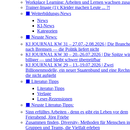
Workplace Learning: Arbeiten und Lernen wachsen zu
Trainer-Image (1): Kleider machen Leute ... ?!
⬛️ Weiterbildungs-News
News
KI-News
Kategorien
⬛️ Neuste News:
KI JOURNAL KW 31 – 27.07.-2.08.2026 | Die Branche 
nach Bremsen — die Politik liefert nicht
KI JOURNAL KW 30 – 20.-26.07.2026 | Die Spitze wi
billiger — und bleibt schwer überprüfbar
KI JOURNAL KW 29 – 13.-19.07.2026 | Zwei
Billionenmodelle, ein neuer Staatenbund und eine Rech
die nicht aufgeht
⬛️ Literatur-Tipps
Literatur-Tipps
Verlage
Leser-Rezensionen
⬛️ Neuste Literatur-Tipps:
Sinn erfülltes Arbeiten - denn es gibt ein Leben vor dem
Feierabend, Jörg Friebe
Zusammen finden, Diversity- Methoden für Menschen in
Gruppen und Teams, die Vielfalt erleben