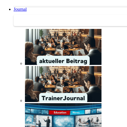
Journal
Journal | Weiterbildungs-News | Literatur-Tipps