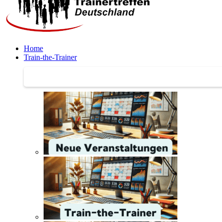
Home
Train-the-Trainer
Train-the-Trainer