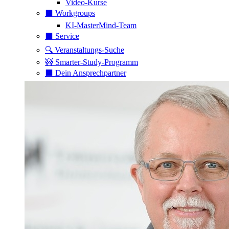
Video-Kurse
⬛️ Workgroups
KI-MasterMind-Team
⬛️ Service
🔍 Veranstaltungs-Suche
🚧 Smarter-Study-Programm
⬛️ Dein Ansprechpartner