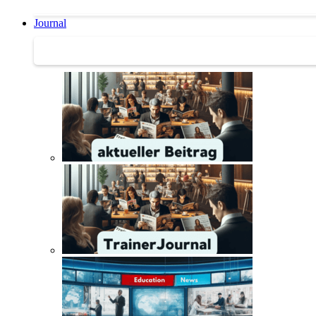
Journal
Journal | Weiterbildungs-News | Literatur-Tipps