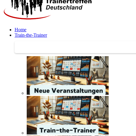
Home
Train-the-Trainer
Train-the-Trainer