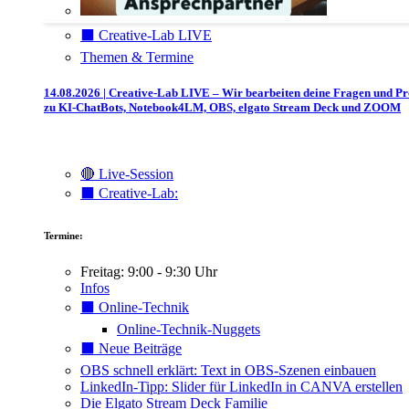
⬛️ Creative-Lab LIVE
Themen & Termine
14.08.2026 | Creative-Lab LIVE – Wir bearbeiten deine Fragen und P
zu KI-ChatBots, Notebook4LM, OBS, elgato Stream Deck und ZOOM
🔴 Live-Session
⬛️ Creative-Lab:
Termine:
Freitag: 9:00 - 9:30 Uhr
Infos
⬛️ Online-Technik
Online-Technik-Nuggets
⬛️ Neue Beiträge
OBS schnell erklärt: Text in OBS-Szenen einbauen
LinkedIn-Tipp: Slider für LinkedIn in CANVA erstellen
Die Elgato Stream Deck Familie