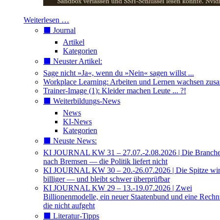
Weiterlesen …
⬛️ Journal
Artikel
Kategorien
⬛️ Neuster Artikel:
Sage nicht »Ja«, wenn du »Nein« sagen willst ...
Workplace Learning: Arbeiten und Lernen wachsen zu
Trainer-Image (1): Kleider machen Leute ... ?!
⬛️ Weiterbildungs-News
News
KI-News
Kategorien
⬛️ Neuste News:
KI JOURNAL KW 31 – 27.07.-2.08.2026 | Die Branche 
nach Bremsen — die Politik liefert nicht
KI JOURNAL KW 30 – 20.-26.07.2026 | Die Spitze wi
billiger — und bleibt schwer überprüfbar
KI JOURNAL KW 29 – 13.-19.07.2026 | Zwei
Billionenmodelle, ein neuer Staatenbund und eine Rech
die nicht aufgeht
⬛️ Literatur-Tipps