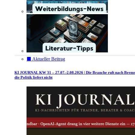
⬛️ Aktueller Beitrag
KI JOURNAL KW 31 – 27.07.-2.08.2026 | Die Branche ruft nach Brem
die Politik liefert nicht