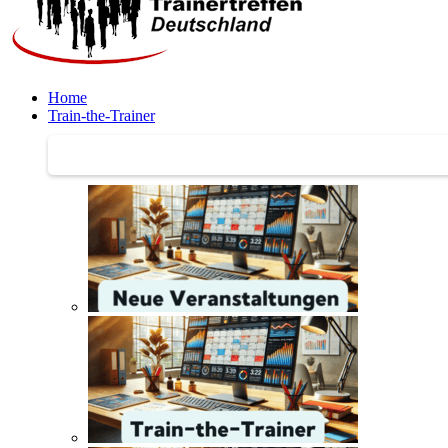
Home
Train-the-Trainer
Train-the-Trainer