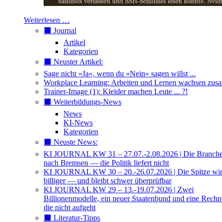
Weiterlesen …
⬛️ Journal
Artikel
Kategorien
⬛️ Neuster Artikel:
Sage nicht »Ja«, wenn du »Nein« sagen willst ...
Workplace Learning: Arbeiten und Lernen wachsen zu
Trainer-Image (1): Kleider machen Leute ... ?!
⬛️ Weiterbildungs-News
News
KI-News
Kategorien
⬛️ Neuste News:
KI JOURNAL KW 31 – 27.07.-2.08.2026 | Die Branche 
nach Bremsen — die Politik liefert nicht
KI JOURNAL KW 30 – 20.-26.07.2026 | Die Spitze wi
billiger — und bleibt schwer überprüfbar
KI JOURNAL KW 29 – 13.-19.07.2026 | Zwei
Billionenmodelle, ein neuer Staatenbund und eine Rech
die nicht aufgeht
⬛️ Literatur-Tipps