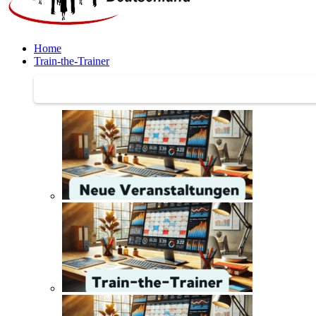
Home
Train-the-Trainer
Train-the-Trainer