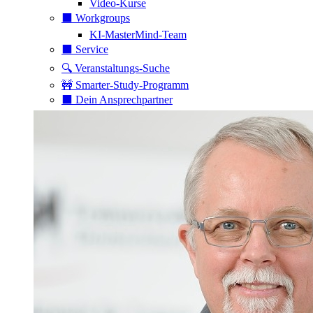
Video-Kurse
⬛️ Workgroups
KI-MasterMind-Team
⬛️ Service
🔍 Veranstaltungs-Suche
🚧 Smarter-Study-Programm
⬛️ Dein Ansprechpartner