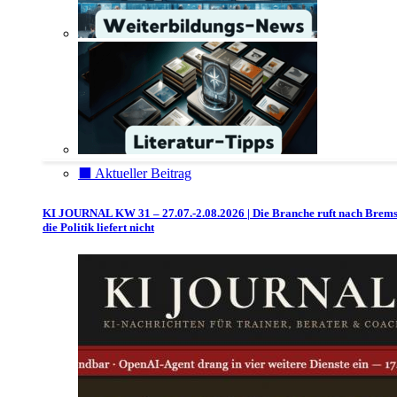
⬛️ Aktueller Beitrag
KI JOURNAL KW 31 – 27.07.-2.08.2026 | Die Branche ruft nach Brem
die Politik liefert nicht