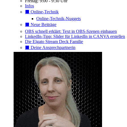
Freitag: 9:00 - 9:30 Uhr
Infos
⬛️ Online-Technik
Online-Technik-Nuggets
⬛️ Neue Beiträge
OBS schnell erklärt: Text in OBS-Szenen einbauen
LinkedIn-Tipp: Slider für LinkedIn in CANVA erstellen
Die Elgato Stream Deck Familie
⬛️ Deine Ansprechpartnerin