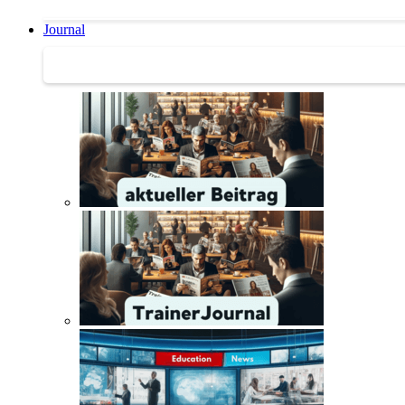
Journal
Journal | Weiterbildungs-News | Literatur-Tipps