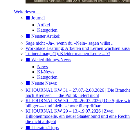
Weiterlesen …
⬛️ Journal
Artikel
Kategorien
⬛️ Neuster Artikel:
Sage nicht »Ja«, wenn du »Nein« sagen willst ...
Workplace Learning: Arbeiten und Lernen wachsen zu
Trainer-Image (1): Kleider machen Leute ... ?!
⬛️ Weiterbildungs-News
News
KI-News
Kategorien
⬛️ Neuste News:
KI JOURNAL KW 31 – 27.07.-2.08.2026 | Die Branche 
nach Bremsen — die Politik liefert nicht
KI JOURNAL KW 30 – 20.-26.07.2026 | Die Spitze wi
billiger — und bleibt schwer überprüfbar
KI JOURNAL KW 29 – 13.-19.07.2026 | Zwei
Billionenmodelle, ein neuer Staatenbund und eine Rech
die nicht aufgeht
⬛️ Literatur-Tipps