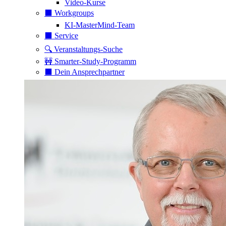
Video-Kurse
⬛️ Workgroups
KI-MasterMind-Team
⬛️ Service
🔍 Veranstaltungs-Suche
🚧 Smarter-Study-Programm
⬛️ Dein Ansprechpartner