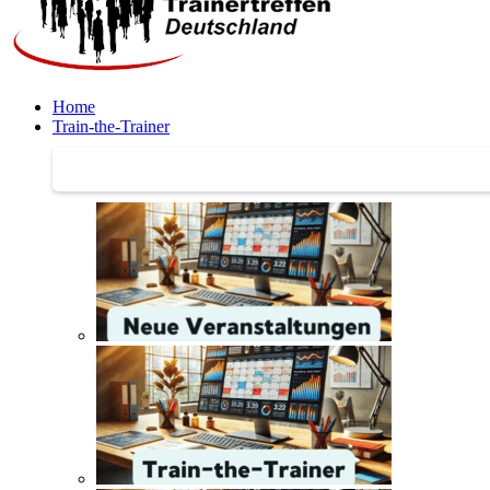
Home
Train-the-Trainer
Train-the-Trainer