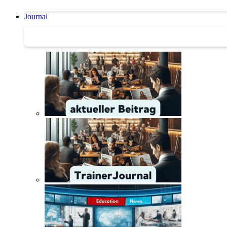
Journal
Journal | Weiterbildungs-News | Literatur-Tipps