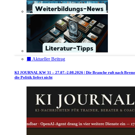
⬛️ Aktueller Beitrag
KI JOURNAL KW 31 – 27.07.-2.08.2026 | Die Branche ruft nach Brem
die Politik liefert nicht