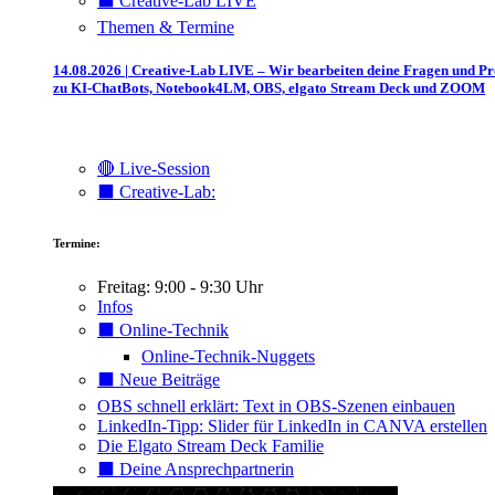
⬛️ Creative-Lab LIVE
Themen & Termine
14.08.2026 | Creative-Lab LIVE – Wir bearbeiten deine Fragen und P
zu KI-ChatBots, Notebook4LM, OBS, elgato Stream Deck und ZOOM
🔴 Live-Session
⬛️ Creative-Lab:
Termine:
Freitag: 9:00 - 9:30 Uhr
Infos
⬛️ Online-Technik
Online-Technik-Nuggets
⬛️ Neue Beiträge
OBS schnell erklärt: Text in OBS-Szenen einbauen
LinkedIn-Tipp: Slider für LinkedIn in CANVA erstellen
Die Elgato Stream Deck Familie
⬛️ Deine Ansprechpartnerin