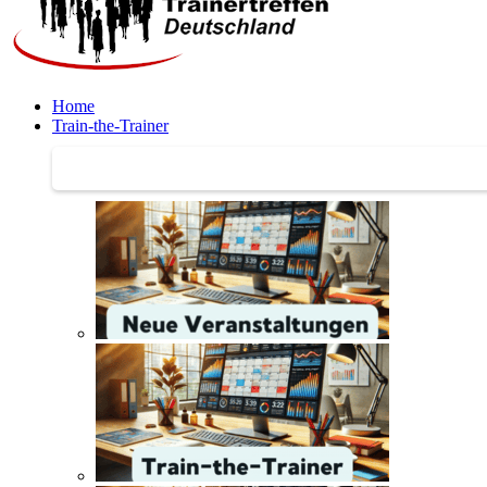
Home
Train-the-Trainer
Train-the-Trainer