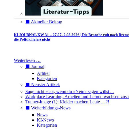
⬛️ Aktueller Beitrag
KI JOURNAL KW 31 – 27.07.-2.08.2026 | Die Branche ruft nach Brem
die Politik liefert nicht
Weiterlesen …
⬛️ Journal
Artikel
Kategorien
⬛️ Neuster Artikel:
Sage nicht »Ja«, wenn du »Nein« sagen willst ...
Workplace Learning: Arbeiten und Lernen wachsen zu
Trainer-Image (1): Kleider machen Leute ... ?!
⬛️ Weiterbildungs-News
News
KI-News
Kategorien