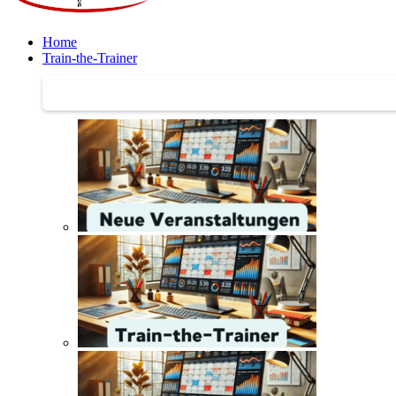
Home
Train-the-Trainer
Train-the-Trainer