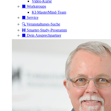
Video-Kurse
⬛️ Workgroups
KI-MasterMind-Team
⬛️ Service
🔍 Veranstaltungs-Suche
🚧 Smarter-Study-Programm
⬛️ Dein Ansprechpartner