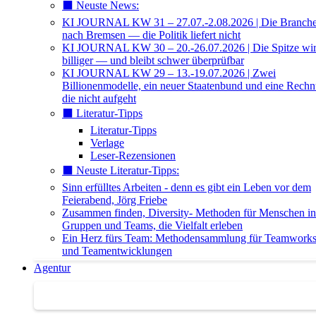
⬛️ Neuste News:
KI JOURNAL KW 31 – 27.07.-2.08.2026 | Die Branche 
nach Bremsen — die Politik liefert nicht
KI JOURNAL KW 30 – 20.-26.07.2026 | Die Spitze wi
billiger — und bleibt schwer überprüfbar
KI JOURNAL KW 29 – 13.-19.07.2026 | Zwei
Billionenmodelle, ein neuer Staatenbund und eine Rech
die nicht aufgeht
⬛️ Literatur-Tipps
Literatur-Tipps
Verlage
Leser-Rezensionen
⬛️ Neuste Literatur-Tipps:
Sinn erfülltes Arbeiten - denn es gibt ein Leben vor dem
Feierabend, Jörg Friebe
Zusammen finden, Diversity- Methoden für Menschen in
Gruppen und Teams, die Vielfalt erleben
Ein Herz fürs Team: Methodensammlung für Teamwork
und Teamentwicklungen
Agentur
Agentur | Trainer-Datenbank