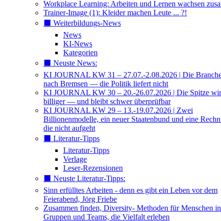
Workplace Learning: Arbeiten und Lernen wachsen zu
Trainer-Image (1): Kleider machen Leute ... ?!
⬛️ Weiterbildungs-News
News
KI-News
Kategorien
⬛️ Neuste News:
KI JOURNAL KW 31 – 27.07.-2.08.2026 | Die Branche 
nach Bremsen — die Politik liefert nicht
KI JOURNAL KW 30 – 20.-26.07.2026 | Die Spitze wi
billiger — und bleibt schwer überprüfbar
KI JOURNAL KW 29 – 13.-19.07.2026 | Zwei
Billionenmodelle, ein neuer Staatenbund und eine Rech
die nicht aufgeht
⬛️ Literatur-Tipps
Literatur-Tipps
Verlage
Leser-Rezensionen
⬛️ Neuste Literatur-Tipps:
Sinn erfülltes Arbeiten - denn es gibt ein Leben vor dem
Feierabend, Jörg Friebe
Zusammen finden, Diversity- Methoden für Menschen in
Gruppen und Teams, die Vielfalt erleben