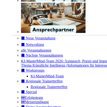
⬛️ Neue Veranstaltung
⬛️ Networking
alle Veranstaltungen
⬛️ Nächste Veranstaltungen
KI-MasterMind-Team 2026: Austausch, Praxis und Impu
Thema Künstliche Intelligenz (Informationen für Interess
⬛️ Workgroups
KI-MasterMind-Team
⬛️ Regionale Trainertreffen
Regionale Trainertreffen
⬛️ Special
🚧Erfolgsteam
🚧Messerundgang
⬛️ Deine Ansprechpartner