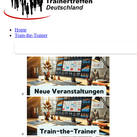
Home
Train-the-Trainer
Train-the-Trainer