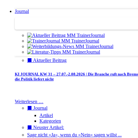
Journal
Journal | Weiterbildungs-News | Literatur-Tipps
⬛️ Aktueller Beitrag
KI JOURNAL KW 31 – 27.07.-2.08.2026 | Die Branche ruft nach Brem
die Politik liefert nicht
Weiterlesen …
⬛️ Journal
Artikel
Kategorien
⬛️ Neuster Artikel:
Sage nicht »Ja«, wenn du »Nein« sagen willst ...