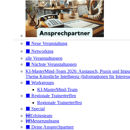
⬛️ Neue Veranstaltung
⬛️ Networking
alle Veranstaltungen
⬛️ Nächste Veranstaltungen
KI-MasterMind-Team 2026: Austausch, Praxis und Impu
Thema Künstliche Intelligenz (Informationen für Interess
⬛️ Workgroups
KI-MasterMind-Team
⬛️ Regionale Trainertreffen
Regionale Trainertreffen
⬛️ Special
🚧Erfolgsteam
🚧Messerundgang
⬛️ Deine Ansprechpartner