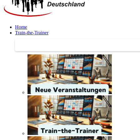
Home
Train-the-Trainer
Train-the-Trainer