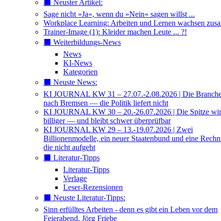
⬛️ Neuster Artikel:
Sage nicht »Ja«, wenn du »Nein« sagen willst ...
Workplace Learning: Arbeiten und Lernen wachsen zu
Trainer-Image (1): Kleider machen Leute ... ?!
⬛️ Weiterbildungs-News
News
KI-News
Kategorien
⬛️ Neuste News:
KI JOURNAL KW 31 – 27.07.-2.08.2026 | Die Branche 
nach Bremsen — die Politik liefert nicht
KI JOURNAL KW 30 – 20.-26.07.2026 | Die Spitze wi
billiger — und bleibt schwer überprüfbar
KI JOURNAL KW 29 – 13.-19.07.2026 | Zwei
Billionenmodelle, ein neuer Staatenbund und eine Rech
die nicht aufgeht
⬛️ Literatur-Tipps
Literatur-Tipps
Verlage
Leser-Rezensionen
⬛️ Neuste Literatur-Tipps:
Sinn erfülltes Arbeiten - denn es gibt ein Leben vor dem
Feierabend, Jörg Friebe