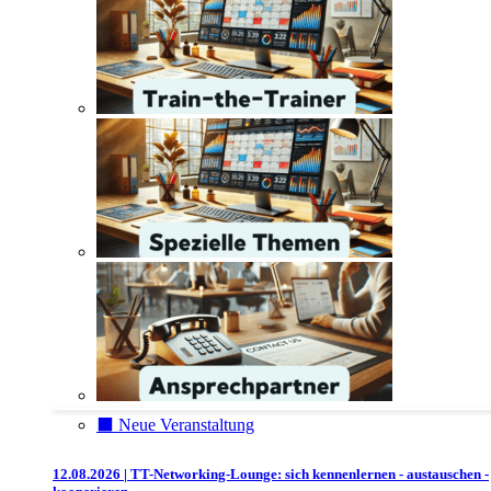
⬛️ Neue Veranstaltung
12.08.2026 | TT-Networking-Lounge: sich kennenlernen - austauschen -