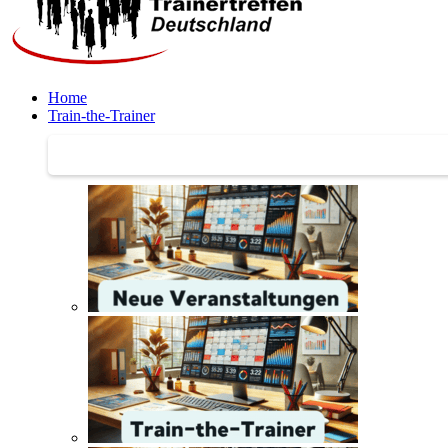
Home
Train-the-Trainer
Train-the-Trainer