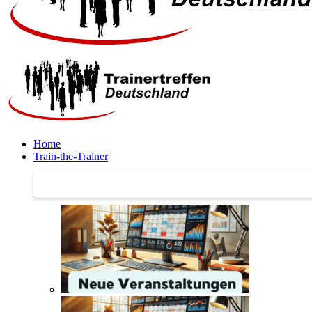
Home
Train-the-Trainer
Train-the-Trainer