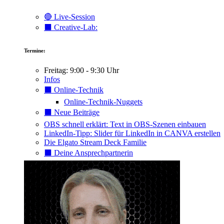
🔴 Live-Session
⬛️ Creative-Lab:
Termine:
Freitag: 9:00 - 9:30 Uhr
Infos
⬛️ Online-Technik
Online-Technik-Nuggets
⬛️ Neue Beiträge
OBS schnell erklärt: Text in OBS-Szenen einbauen
LinkedIn-Tipp: Slider für LinkedIn in CANVA erstellen
Die Elgato Stream Deck Familie
⬛️ Deine Ansprechpartnerin