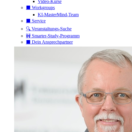
Video-Kurse
⬛️ Workgroups
KI-MasterMind-Team
⬛️ Service
🔍 Veranstaltungs-Suche
🚧 Smarter-Study-Programm
⬛️ Dein Ansprechpartner