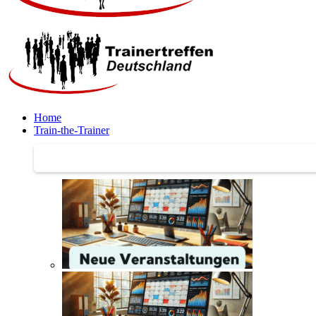
Home
Train-the-Trainer
Train-the-Trainer