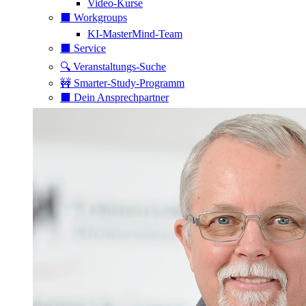
Video-Kurse
⬛️ Workgroups
KI-MasterMind-Team
⬛️ Service
🔍 Veranstaltungs-Suche
🚧 Smarter-Study-Programm
⬛️ Dein Ansprechpartner