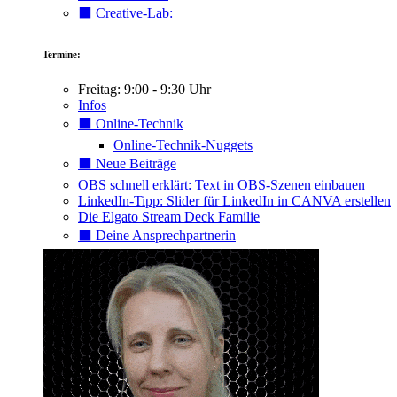
⬛️ Creative-Lab:
Termine:
Freitag: 9:00 - 9:30 Uhr
Infos
⬛️ Online-Technik
Online-Technik-Nuggets
⬛️ Neue Beiträge
OBS schnell erklärt: Text in OBS-Szenen einbauen
LinkedIn-Tipp: Slider für LinkedIn in CANVA erstellen
Die Elgato Stream Deck Familie
⬛️ Deine Ansprechpartnerin