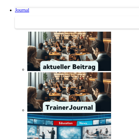
Journal
Journal | Weiterbildungs-News | Literatur-Tipps