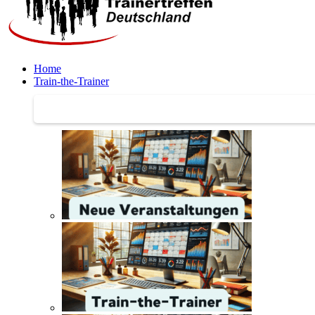
Home
Train-the-Trainer
Train-the-Trainer