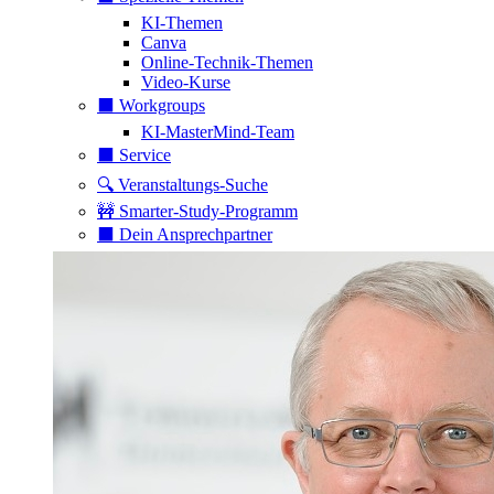
KI-Themen
Canva
Online-Technik-Themen
Video-Kurse
⬛️ Workgroups
KI-MasterMind-Team
⬛️ Service
🔍 Veranstaltungs-Suche
🚧 Smarter-Study-Programm
⬛️ Dein Ansprechpartner