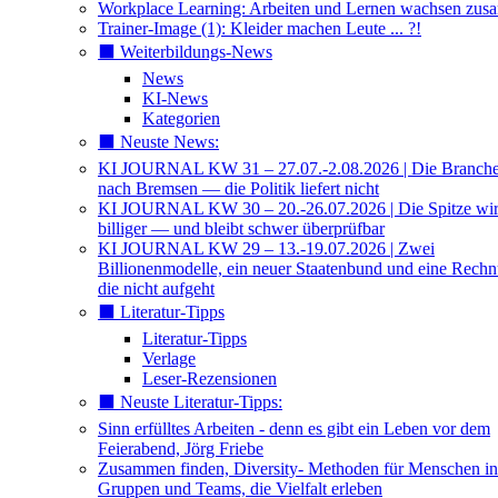
Workplace Learning: Arbeiten und Lernen wachsen zu
Trainer-Image (1): Kleider machen Leute ... ?!
⬛️ Weiterbildungs-News
News
KI-News
Kategorien
⬛️ Neuste News:
KI JOURNAL KW 31 – 27.07.-2.08.2026 | Die Branche 
nach Bremsen — die Politik liefert nicht
KI JOURNAL KW 30 – 20.-26.07.2026 | Die Spitze wi
billiger — und bleibt schwer überprüfbar
KI JOURNAL KW 29 – 13.-19.07.2026 | Zwei
Billionenmodelle, ein neuer Staatenbund und eine Rech
die nicht aufgeht
⬛️ Literatur-Tipps
Literatur-Tipps
Verlage
Leser-Rezensionen
⬛️ Neuste Literatur-Tipps:
Sinn erfülltes Arbeiten - denn es gibt ein Leben vor dem
Feierabend, Jörg Friebe
Zusammen finden, Diversity- Methoden für Menschen in
Gruppen und Teams, die Vielfalt erleben