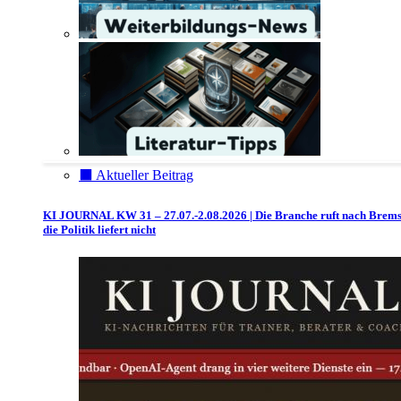
⬛️ Aktueller Beitrag
KI JOURNAL KW 31 – 27.07.-2.08.2026 | Die Branche ruft nach Brem
die Politik liefert nicht