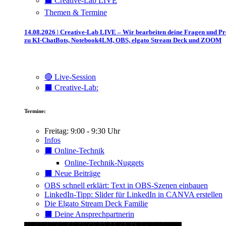
⬛️ Creative-Lab LIVE
Themen & Termine
14.08.2026 | Creative-Lab LIVE – Wir bearbeiten deine Fragen und P
zu KI-ChatBots, Notebook4LM, OBS, elgato Stream Deck und ZOOM
🔴 Live-Session
⬛️ Creative-Lab:
Termine:
Freitag: 9:00 - 9:30 Uhr
Infos
⬛️ Online-Technik
Online-Technik-Nuggets
⬛️ Neue Beiträge
OBS schnell erklärt: Text in OBS-Szenen einbauen
LinkedIn-Tipp: Slider für LinkedIn in CANVA erstellen
Die Elgato Stream Deck Familie
⬛️ Deine Ansprechpartnerin