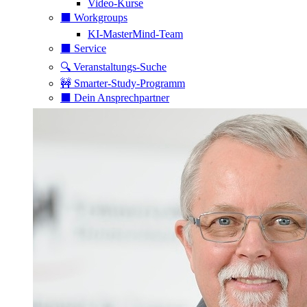
Video-Kurse
⬛️ Workgroups
KI-MasterMind-Team
⬛️ Service
🔍 Veranstaltungs-Suche
🚧 Smarter-Study-Programm
⬛️ Dein Ansprechpartner