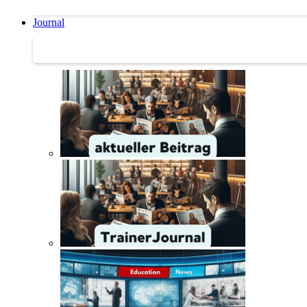
Journal
Journal | Weiterbildungs-News | Literatur-Tipps