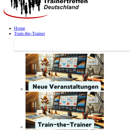
Home
Train-the-Trainer
Train-the-Trainer