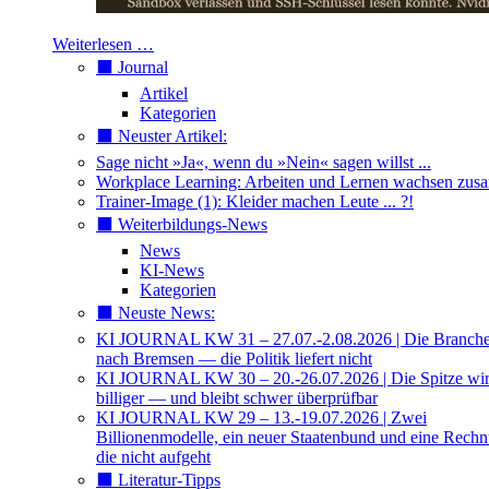
Weiterlesen …
⬛️ Journal
Artikel
Kategorien
⬛️ Neuster Artikel:
Sage nicht »Ja«, wenn du »Nein« sagen willst ...
Workplace Learning: Arbeiten und Lernen wachsen zu
Trainer-Image (1): Kleider machen Leute ... ?!
⬛️ Weiterbildungs-News
News
KI-News
Kategorien
⬛️ Neuste News:
KI JOURNAL KW 31 – 27.07.-2.08.2026 | Die Branche 
nach Bremsen — die Politik liefert nicht
KI JOURNAL KW 30 – 20.-26.07.2026 | Die Spitze wi
billiger — und bleibt schwer überprüfbar
KI JOURNAL KW 29 – 13.-19.07.2026 | Zwei
Billionenmodelle, ein neuer Staatenbund und eine Rech
die nicht aufgeht
⬛️ Literatur-Tipps