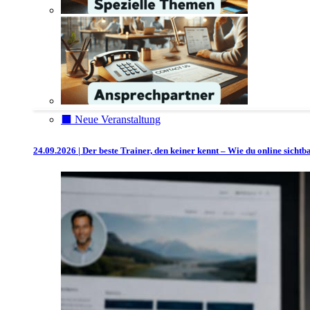
⬛️ Neue Veranstaltung
24.09.2026 | Der beste Trainer, den keiner kennt – Wie du online sicht