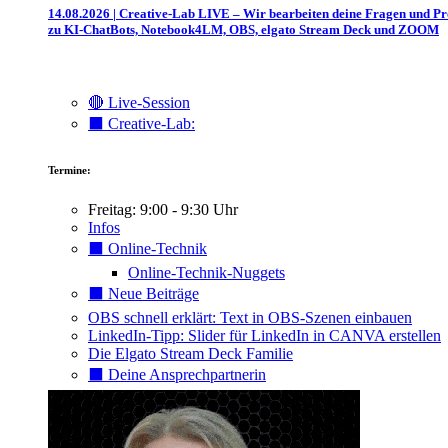
14.08.2026 | Creative-Lab LIVE – Wir bearbeiten deine Fragen und P
zu KI-ChatBots, Notebook4LM, OBS, elgato Stream Deck und ZOOM
🔴 Live-Session
⬛️ Creative-Lab:
Termine:
Freitag: 9:00 - 9:30 Uhr
Infos
⬛️ Online-Technik
Online-Technik-Nuggets
⬛️ Neue Beiträge
OBS schnell erklärt: Text in OBS-Szenen einbauen
LinkedIn-Tipp: Slider für LinkedIn in CANVA erstellen
Die Elgato Stream Deck Familie
⬛️ Deine Ansprechpartnerin