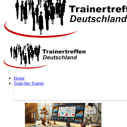
Home
Train-the-Trainer
Train-the-Trainer