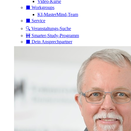
Video-Kurse
⬛️ Workgroups
KI-MasterMind-Team
⬛️ Service
🔍 Veranstaltungs-Suche
🚧 Smarter-Study-Programm
⬛️ Dein Ansprechpartner