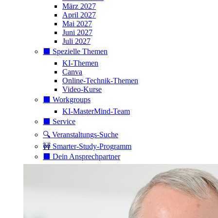
März 2027
April 2027
Mai 2027
Juni 2027
Juli 2027
⬛️ Spezielle Themen
KI-Themen
Canva
Online-Technik-Themen
Video-Kurse
⬛️ Workgroups
KI-MasterMind-Team
⬛️ Service
🔍 Veranstaltungs-Suche
🚧 Smarter-Study-Programm
⬛️ Dein Ansprechpartner