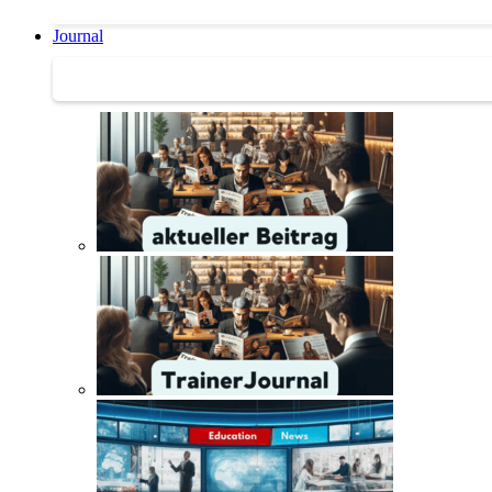
Journal
Journal | Weiterbildungs-News | Literatur-Tipps