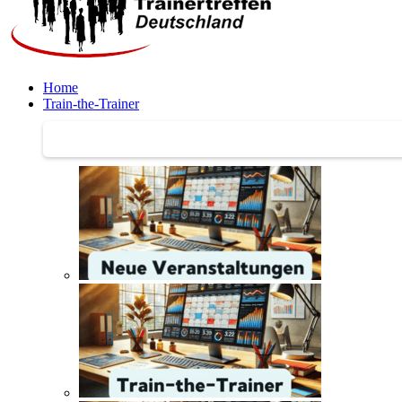
Home
Train-the-Trainer
Train-the-Trainer