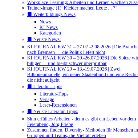
Workplace Learning: Arbeiten und Lernen wachsen zu
Trainer-Image (1): Kleider machen Leute ... ?!
⬛️ Weiterbildungs-News
News
KI-News
Kategorien
⬛️ Neuste News:
KI JOURNAL KW 31 – 27.07.-2.08.2026 | Die Branche 
nach Bremsen — die Politik liefert nicht
KI JOURNAL KW 30 – 20.-26.07.2026 | Die Spitze wi
billiger — und bleibt schwer überprüfbar
KI JOURNAL KW 29 – 13.-19.07.2026 | Zwei
Billionenmodelle, ein neuer Staatenbund und eine Rech
die nicht aufgeht
⬛️ Literatur-Tipps
Literatur-Tipps
Verlage
Leser-Rezensionen
⬛️ Neuste Literatur-Tipps:
Sinn erfülltes Arbeiten - denn es gibt ein Leben vor dem
Feierabend, Jörg Friebe
Zusammen finden, Diversity- Methoden für Menschen in
Gruppen und Teams, die Vielfalt erleben