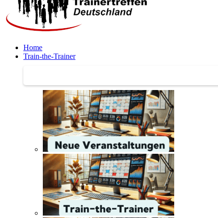
Home
Train-the-Trainer
Train-the-Trainer