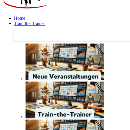
Home
Train-the-Trainer
Train-the-Trainer