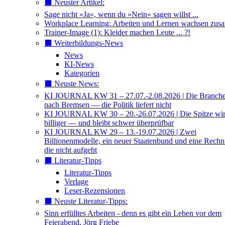
⬛️ Neuster Artikel:
Sage nicht »Ja«, wenn du »Nein« sagen willst ...
Workplace Learning: Arbeiten und Lernen wachsen zu
Trainer-Image (1): Kleider machen Leute ... ?!
⬛️ Weiterbildungs-News
News
KI-News
Kategorien
⬛️ Neuste News:
KI JOURNAL KW 31 – 27.07.-2.08.2026 | Die Branche 
nach Bremsen — die Politik liefert nicht
KI JOURNAL KW 30 – 20.-26.07.2026 | Die Spitze wi
billiger — und bleibt schwer überprüfbar
KI JOURNAL KW 29 – 13.-19.07.2026 | Zwei
Billionenmodelle, ein neuer Staatenbund und eine Rech
die nicht aufgeht
⬛️ Literatur-Tipps
Literatur-Tipps
Verlage
Leser-Rezensionen
⬛️ Neuste Literatur-Tipps:
Sinn erfülltes Arbeiten - denn es gibt ein Leben vor dem
Feierabend, Jörg Friebe