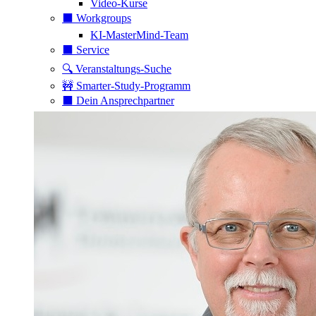
Video-Kurse
⬛️ Workgroups
KI-MasterMind-Team
⬛️ Service
🔍 Veranstaltungs-Suche
🚧 Smarter-Study-Programm
⬛️ Dein Ansprechpartner