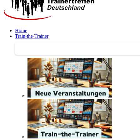
Home
Train-the-Trainer
Train-the-Trainer