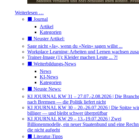
Weiterlesen …
⬛️ Journal
Artikel
Kategorien
⬛️ Neuster Artikel:
Sage nicht »Ja«, wenn du »Nein« sagen willst ...
Workplace Learning: Arbeiten und Lernen wachsen zu
Trainer-Image (1): Kleider machen Leute ... ?!
⬛️ Weiterbildungs-News
News
KI-News
Kategorien
⬛️ Neuste News:
KI JOURNAL KW 31 – 27.07.-2.08.2026 | Die Branche 
nach Bremsen — die Politik liefert nicht
KI JOURNAL KW 30 – 20.-26.07.2026 | Die Spitze wi
billiger — und bleibt schwer überprüfbar
KI JOURNAL KW 29 – 13.-19.07.2026 | Zwei
Billionenmodelle, ein neuer Staatenbund und eine Rech
die nicht aufgeht
⬛️ Literatur-Tipps