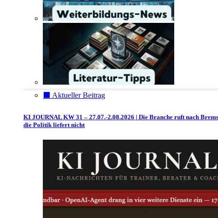
⬛️ Aktueller Beitrag
KI JOURNAL KW 31 – 27.07.-2.08.2026 | Die Branche ruft nach Brem
die Politik liefert nicht