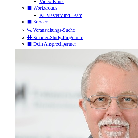
Video-Kurse
⬛️ Workgroups
KI-MasterMind-Team
⬛️ Service
🔍 Veranstaltungs-Suche
🚧 Smarter-Study-Programm
⬛️ Dein Ansprechpartner