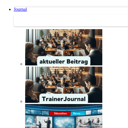
Journal
Journal | Weiterbildungs-News | Literatur-Tipps