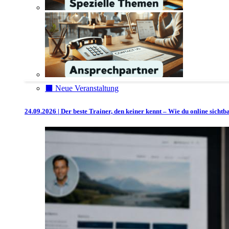
⬛️ Neue Veranstaltung
24.09.2026 | Der beste Trainer, den keiner kennt – Wie du online sicht