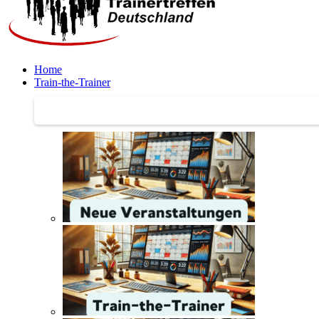
Home
Train-the-Trainer
Train-the-Trainer