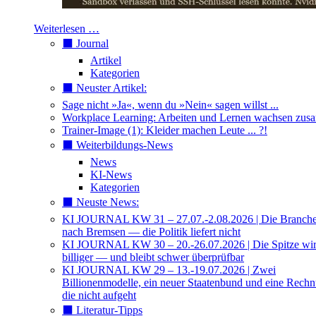
Weiterlesen …
⬛️ Journal
Artikel
Kategorien
⬛️ Neuster Artikel:
Sage nicht »Ja«, wenn du »Nein« sagen willst ...
Workplace Learning: Arbeiten und Lernen wachsen zu
Trainer-Image (1): Kleider machen Leute ... ?!
⬛️ Weiterbildungs-News
News
KI-News
Kategorien
⬛️ Neuste News:
KI JOURNAL KW 31 – 27.07.-2.08.2026 | Die Branche 
nach Bremsen — die Politik liefert nicht
KI JOURNAL KW 30 – 20.-26.07.2026 | Die Spitze wi
billiger — und bleibt schwer überprüfbar
KI JOURNAL KW 29 – 13.-19.07.2026 | Zwei
Billionenmodelle, ein neuer Staatenbund und eine Rech
die nicht aufgeht
⬛️ Literatur-Tipps