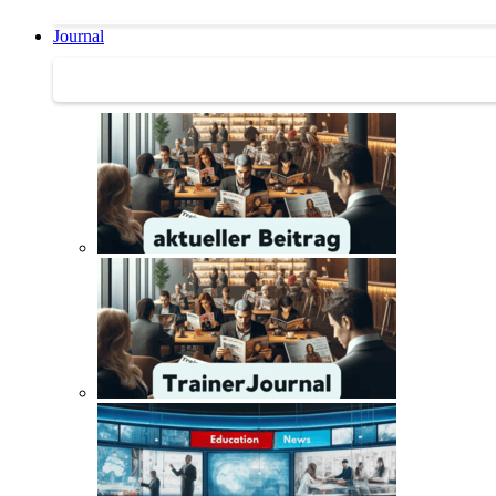
Journal
Journal | Weiterbildungs-News | Literatur-Tipps