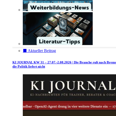
⬛️ Aktueller Beitrag
KI JOURNAL KW 31 – 27.07.-2.08.2026 | Die Branche ruft nach Brem
die Politik liefert nicht