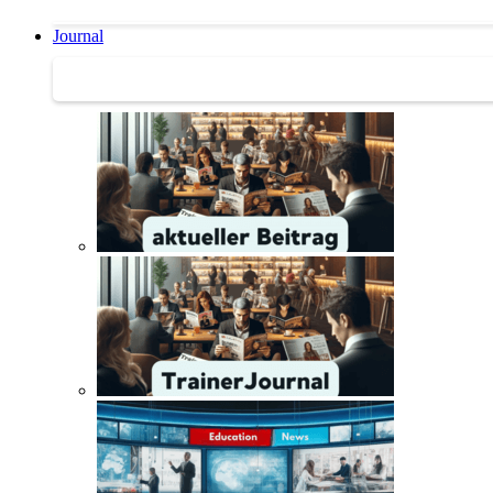
Journal
Journal | Weiterbildungs-News | Literatur-Tipps