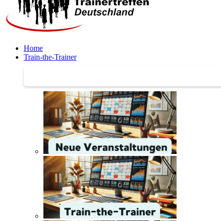
Home
Train-the-Trainer
Train-the-Trainer