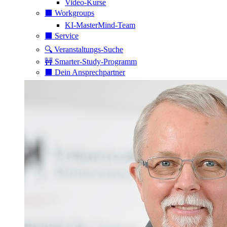
Video-Kurse
⬛️ Workgroups
KI-MasterMind-Team
⬛️ Service
🔍 Veranstaltungs-Suche
🚧 Smarter-Study-Programm
⬛️ Dein Ansprechpartner