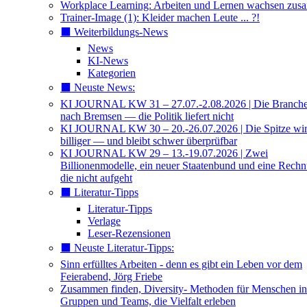
Workplace Learning: Arbeiten und Lernen wachsen zu
Trainer-Image (1): Kleider machen Leute ... ?!
⬛️ Weiterbildungs-News
News
KI-News
Kategorien
⬛️ Neuste News:
KI JOURNAL KW 31 – 27.07.-2.08.2026 | Die Branche 
nach Bremsen — die Politik liefert nicht
KI JOURNAL KW 30 – 20.-26.07.2026 | Die Spitze wi
billiger — und bleibt schwer überprüfbar
KI JOURNAL KW 29 – 13.-19.07.2026 | Zwei
Billionenmodelle, ein neuer Staatenbund und eine Rech
die nicht aufgeht
⬛️ Literatur-Tipps
Literatur-Tipps
Verlage
Leser-Rezensionen
⬛️ Neuste Literatur-Tipps:
Sinn erfülltes Arbeiten - denn es gibt ein Leben vor dem
Feierabend, Jörg Friebe
Zusammen finden, Diversity- Methoden für Menschen in
Gruppen und Teams, die Vielfalt erleben