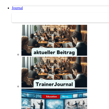
Journal
Journal | Weiterbildungs-News | Literatur-Tipps