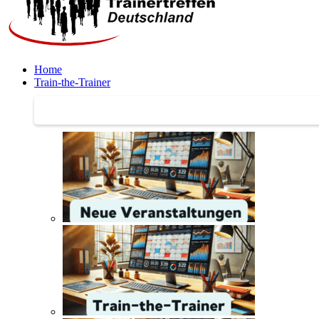
Home
Train-the-Trainer
Train-the-Trainer