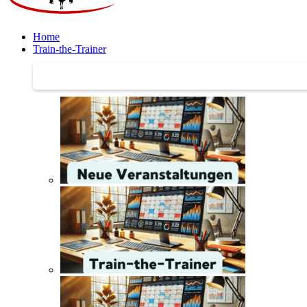
Home
Train-the-Trainer
Train-the-Trainer