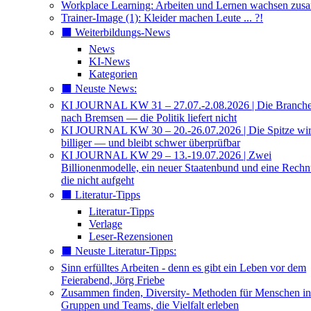
Workplace Learning: Arbeiten und Lernen wachsen zu
Trainer-Image (1): Kleider machen Leute ... ?!
⬛️ Weiterbildungs-News
News
KI-News
Kategorien
⬛️ Neuste News:
KI JOURNAL KW 31 – 27.07.-2.08.2026 | Die Branche 
nach Bremsen — die Politik liefert nicht
KI JOURNAL KW 30 – 20.-26.07.2026 | Die Spitze wi
billiger — und bleibt schwer überprüfbar
KI JOURNAL KW 29 – 13.-19.07.2026 | Zwei
Billionenmodelle, ein neuer Staatenbund und eine Rech
die nicht aufgeht
⬛️ Literatur-Tipps
Literatur-Tipps
Verlage
Leser-Rezensionen
⬛️ Neuste Literatur-Tipps:
Sinn erfülltes Arbeiten - denn es gibt ein Leben vor dem
Feierabend, Jörg Friebe
Zusammen finden, Diversity- Methoden für Menschen in
Gruppen und Teams, die Vielfalt erleben