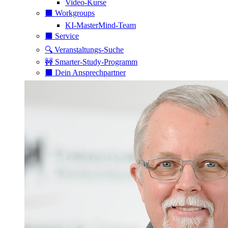
Video-Kurse
⬛️ Workgroups
KI-MasterMind-Team
⬛️ Service
🔍 Veranstaltungs-Suche
🚧 Smarter-Study-Programm
⬛️ Dein Ansprechpartner