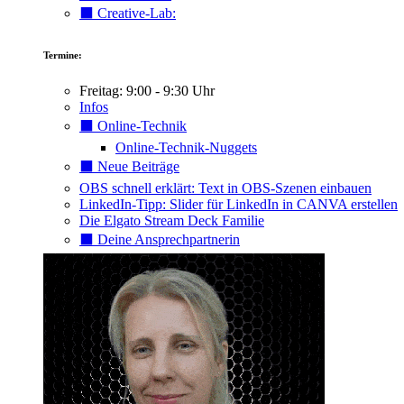
⬛️ Creative-Lab:
Termine:
Freitag: 9:00 - 9:30 Uhr
Infos
⬛️ Online-Technik
Online-Technik-Nuggets
⬛️ Neue Beiträge
OBS schnell erklärt: Text in OBS-Szenen einbauen
LinkedIn-Tipp: Slider für LinkedIn in CANVA erstellen
Die Elgato Stream Deck Familie
⬛️ Deine Ansprechpartnerin