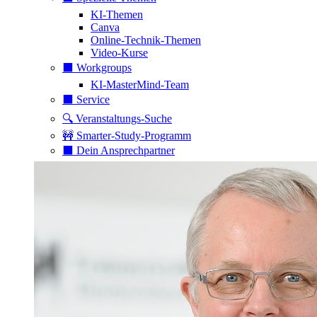
KI-Themen
Canva
Online-Technik-Themen
Video-Kurse
⬛️ Workgroups
KI-MasterMind-Team
⬛️ Service
🔍 Veranstaltungs-Suche
🚧 Smarter-Study-Programm
⬛️ Dein Ansprechpartner