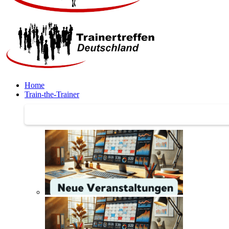
Home
Train-the-Trainer
Train-the-Trainer