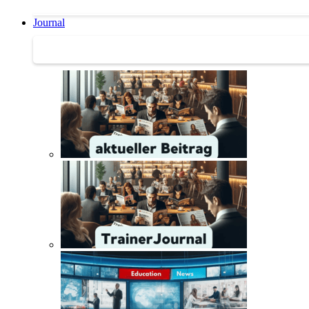
Journal
Journal | Weiterbildungs-News | Literatur-Tipps