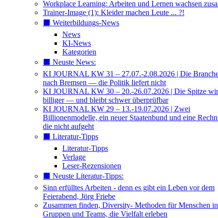
Workplace Learning: Arbeiten und Lernen wachsen zu
Trainer-Image (1): Kleider machen Leute ... ?!
⬛️ Weiterbildungs-News
News
KI-News
Kategorien
⬛️ Neuste News:
KI JOURNAL KW 31 – 27.07.-2.08.2026 | Die Branche 
nach Bremsen — die Politik liefert nicht
KI JOURNAL KW 30 – 20.-26.07.2026 | Die Spitze wi
billiger — und bleibt schwer überprüfbar
KI JOURNAL KW 29 – 13.-19.07.2026 | Zwei
Billionenmodelle, ein neuer Staatenbund und eine Rech
die nicht aufgeht
⬛️ Literatur-Tipps
Literatur-Tipps
Verlage
Leser-Rezensionen
⬛️ Neuste Literatur-Tipps:
Sinn erfülltes Arbeiten - denn es gibt ein Leben vor dem
Feierabend, Jörg Friebe
Zusammen finden, Diversity- Methoden für Menschen in
Gruppen und Teams, die Vielfalt erleben