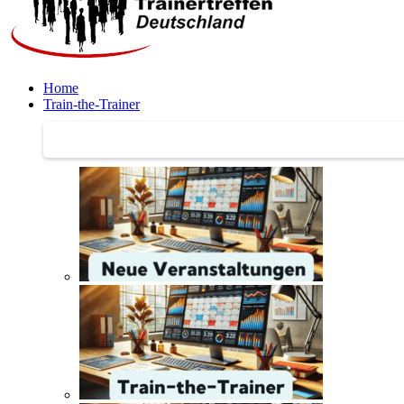
Home
Train-the-Trainer
Train-the-Trainer