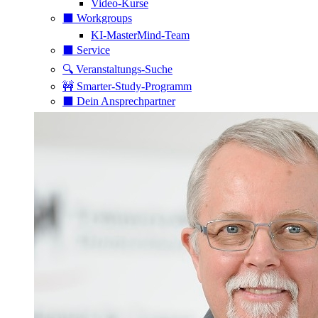
Video-Kurse
⬛️ Workgroups
KI-MasterMind-Team
⬛️ Service
🔍 Veranstaltungs-Suche
🚧 Smarter-Study-Programm
⬛️ Dein Ansprechpartner